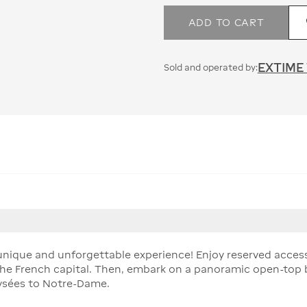
ADD TO CART
EXTIME
Sold and operated by:
 unique and unforgettable experience! Enjoy reserved access 
the French capital. Then, embark on a panoramic open-top bu
ysées to Notre-Dame.