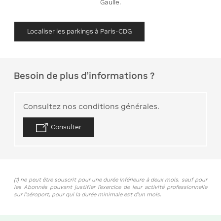
Gaulle.
Localiser les parkings à Paris-CDG
Besoin de plus d'informations ?
Consultez nos conditions générales.
Consulter
(1) ne peut être souscrit pour une durée inférieure à deux mois, sauf pour
les Abonnés pouvant justifier l’exercice de leur activité professionnelle
sur l’aéroport, pour qui la durée minimale est d’un mois.