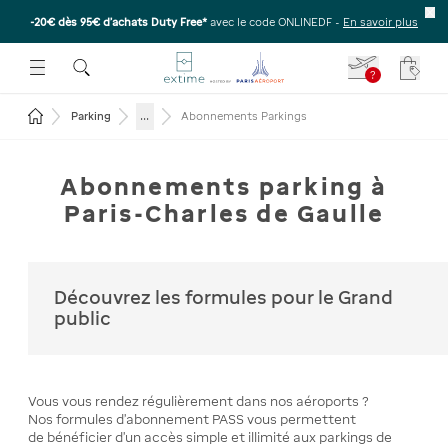
-20€ dès 95€ d’achats Duty Free*
avec le code ONLINEDF -
En savoir plus
E SOUS-MENU
R OUVRIR LE SOUS-MENU
 ESPACE POUR OUVRIR LE SOUS-MENU
?
Votre
Revenir à la page d'accueil
...
Parking
Abonnements Parkings
Abonnements parking à
Paris-Charles de Gaulle
Découvrez les formules pour le Grand
public
Vous vous rendez régulièrement dans nos aéroports ?
Nos formules d'abonnement PASS vous permettent
de bénéficier d'un accès simple et illimité aux parkings de