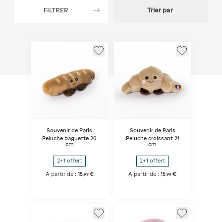
FILTRER
Trier par
Souvenir de Paris
Souvenir de Paris
Peluche baguette 20
Peluche croissant 21
cm
cm
2+1 offert
2+1 offert
A partir de :
15
€
A partir de :
15
€
,
99
,
99