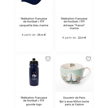
Fédération Française
Fédération Française
de Football / FFF
de Football / FFF
casquette bleu marine
écharpe "france"
marine
A partir de :
25
€
,
90
A partir de :
22
€
,
99
Fédération Française
Souvenir de Paris
de Football / FFF
Bol à anse 500ml boite
gourde logo
paris je t'adore