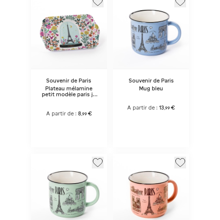
Souvenir de Paris
Souvenir de Paris
Plateau mélamine
Mug bleu
petit modèle paris je
t'adore
A partir de :
13
€
,
99
A partir de :
8
€
,
99