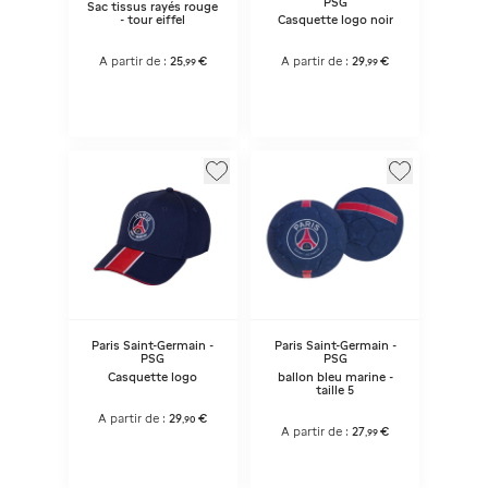
PSG
Sac tissus rayés rouge
- tour eiffel
Casquette logo noir
A partir de :
25
€
A partir de :
29
€
,
99
,
99
Paris Saint-Germain -
Paris Saint-Germain -
PSG
PSG
Casquette logo
ballon bleu marine -
taille 5
A partir de :
29
€
,
90
A partir de :
27
€
,
99