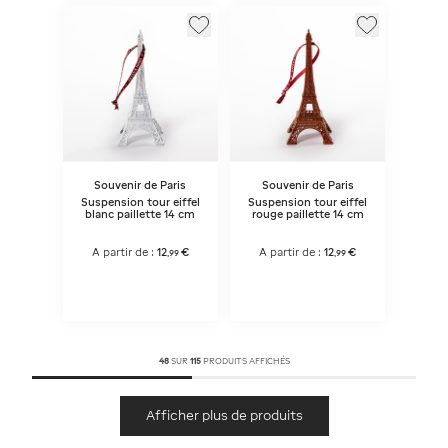
Souvenir de Paris
Souvenir de Paris
Suspension tour eiffel
Suspension tour eiffel
blanc paillette 14 cm
rouge paillette 14 cm
A partir de :
12
€
A partir de :
12
€
,
99
,
99
48
SUR
115
PRODUITS AFFICHÉS
Afficher plus de produits