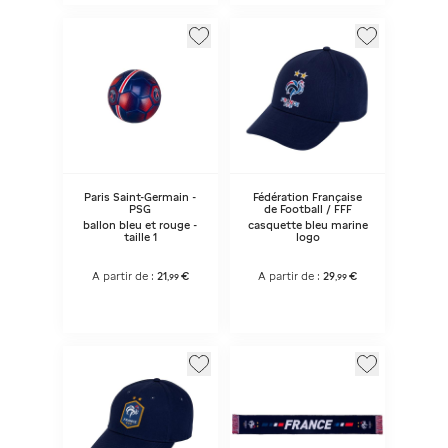
Paris Saint-Germain -
Fédération Française
PSG
de Football / FFF
ballon bleu et rouge -
casquette bleu marine
taille 1
logo
A partir de :
21
€
A partir de :
29
€
,
99
,
99