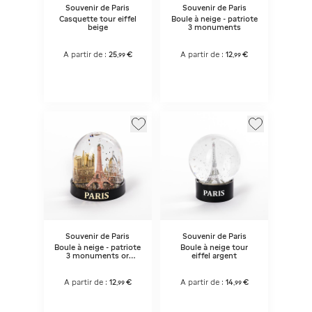
Souvenir de Paris
Souvenir de Paris
Casquette tour eiffel
Boule à neige - patriote
beige
3 monuments
A partir de :
25
€
A partir de :
12
€
,
99
,
99
Souvenir de Paris
Souvenir de Paris
Boule à neige - patriote
Boule à neige tour
3 monuments or
eiffel argent
argent cuivré
A partir de :
12
€
A partir de :
14
€
,
99
,
99