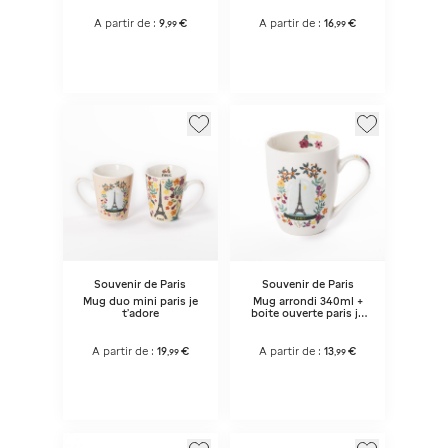
A partir de :
9
€
A partir de :
16
€
,
99
,
99
Souvenir de Paris
Souvenir de Paris
Mug duo mini paris je
Mug arrondi 340ml +
t'adore
boite ouverte paris je
t'adore
A partir de :
19
€
A partir de :
13
€
,
99
,
99