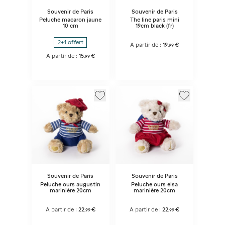
Souvenir de Paris
Souvenir de Paris
Peluche macaron jaune
The line paris mini
10 cm
19cm black (fr)
2+1 offert
A partir de :
19
€
,
99
A partir de :
15
€
,
99
Souvenir de Paris
Souvenir de Paris
Peluche ours augustin
Peluche ours elsa
marinière 20cm
marinière 20cm
A partir de :
22
€
A partir de :
22
€
,
99
,
99