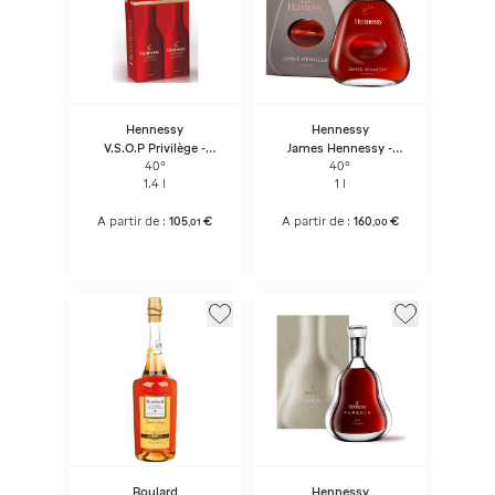
Hennessy
Hennessy
V.S.O.P Privilège -
James Hennessy -
Twinpack
Bouteille Sous Coffret
40°
40°
1.4 l
1 l
A partir de :
105
€
A partir de :
160
€
,
01
,
00
Boulard
Hennessy