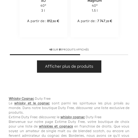
XO
Magnum
40°
40°
3 l
1.5 l
A partir de :
812
€
A partir de :
7 747
€
,
50
,
25
48
SUR
81
PRODUITS AFFICHÉS
Afficher plus de produits
Whisky Cognac
Duty Free
Le
whisky et le cognac
sont parmi les spiritueux les plus prisés au
monde. Dans notre boutique Duty Free, découvrez une liste exclusive de
produits.
Extime Duty Free: découvrez le
whisky cognac
Duty Free
Bienvenue sur notre page Extime Duty Free, votre boutique de choix
pour une liste de
whiskies et cognacs
en franchise de droits. Que vous
soyez un amateur de single malt ou de blended scotch, ou encore un
fervent admirateur du cognac des Borderies, nous avons ce qu'il vous