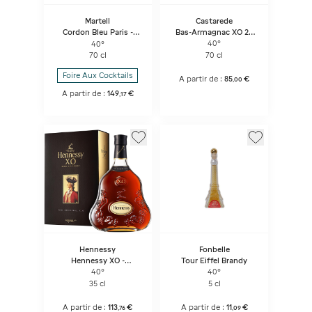
Castarede
Martell
Bas-Armagnac XO 20
Cordon Bleu Paris -
Ans D'âge
Extra Old Cognac
40°
40°
70 cl
70 cl
Foire Aux Cocktails
A partir de :
85
€
,
00
A partir de :
149
€
,
17
Hennessy
Fonbelle
Hennessy XO -
Tour Eiffel Brandy
Bouteille Sous Coffret
40°
40°
35 cl
5 cl
A partir de :
113
€
A partir de :
11
€
,
76
,
09