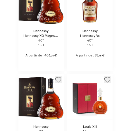
Hennessy
Hennessy
Hennessy XO Magnum
Hennessy Vs
- Bouteille Sous
40°
40°
Coffret
1.5 l
1.5 l
A partir de :
406
€
A partir de :
83
€
,
26
,
76
Hennessy
Louis XIII