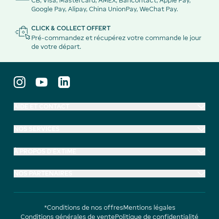
CB, Visa, Mastercard, AMEX, Bancontact, Apple Pay,
Google Pay, Alipay, China UnionPay, WeChat Pay.
CLICK & COLLECT OFFERT
Pré-commandez et récupérez votre commande le jour
de votre départ.
AIDE ET CONTACT
NOS SERVICES
À PROPOS D'EXTIME
NOS PARTENAIRES
*Conditions de nos offres
Mentions légales
Conditions générales de vente
Politique de confidentialité