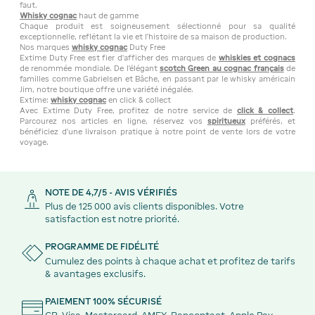
faut.
Whisky cognac
haut de gamme
Chaque produit est soigneusement sélectionné pour sa qualité
exceptionnelle, reflétant la vie et l'histoire de sa maison de production.
Nos marques
whisky cognac
Duty Free
Extime Duty Free est fier d'afficher des marques de
whiskies et cognacs
de renommée mondiale. De l'élégant
scotch Green au cognac français
de
familles comme Gabrielsen et Bâche, en passant par le whisky américain
Jim, notre boutique offre une variété inégalée.
Extime:
whisky cognac
en click & collect
Avec Extime Duty Free, profitez de notre service de
click & collect
.
Parcourez nos articles en ligne, réservez vos
spiritueux
préférés, et
bénéficiez d'une livraison pratique à notre point de vente lors de votre
voyage.
NOTE DE 4,7/5 - AVIS VÉRIFIÉS
Plus de 125 000 avis clients disponibles. Votre
satisfaction est notre priorité.
PROGRAMME DE FIDÉLITÉ
Cumulez des points à chaque achat et profitez de tarifs
& avantages exclusifs.
PAIEMENT 100% SÉCURISÉ