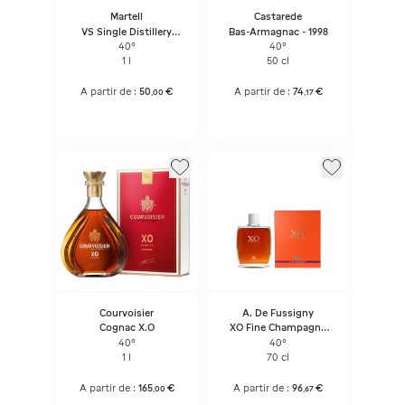
Martell
Castarede
VS Single Distillery
Bas-Armagnac - 1998
Cognac
40°
40°
1 l
50 cl
A partir de :
50
€
A partir de :
74
€
,
00
,
17
Courvoisier
A. De Fussigny
Cognac X.O
XO Fine Champagne
Cognac
40°
40°
1 l
70 cl
A partir de :
165
€
A partir de :
96
€
,
00
,
67