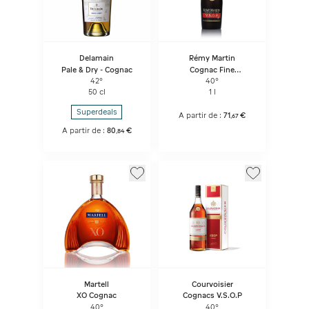
Delamain
Rémy Martin
Pale & Dry - Cognac
Cognac Fine
Champagne VSOP
42°
40°
50 cl
1 l
Superdeals
A partir de :
71
€
,
67
A partir de :
80
€
,
84
Martell
Courvoisier
XO Cognac
Cognacs V.S.O.P
40°
40°