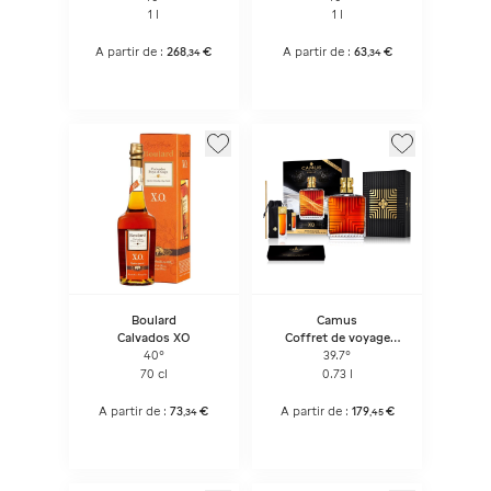
1 l
1 l
A partir de :
268
€
A partir de :
63
€
,
34
,
34
Boulard
Camus
Calvados XO
Coffret de voyage
COGNAC CAMUS XO
40°
39.7°
avec boîte cadeau
70 cl
0.73 l
A partir de :
73
€
A partir de :
179
€
,
34
,
45