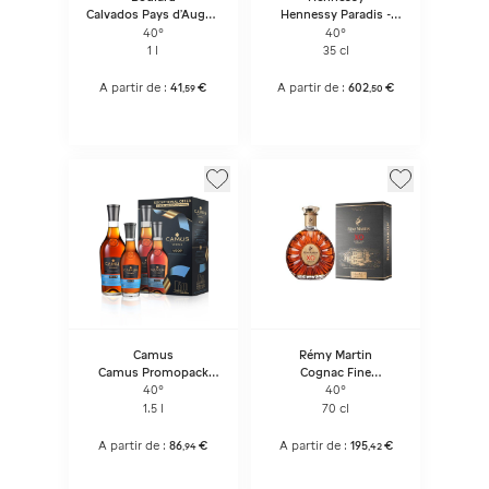
Calvados Pays d'Auge -
Hennessy Paradis -
Grand Solage
Bouteille Sous Coffret
40°
40°
1 l
35 cl
A partir de :
41
€
A partir de :
602
€
,
59
,
50
Camus
Rémy Martin
Camus Promopack
Cognac Fine
VSOP 1L + 50CL
Champagne XO
40°
40°
1.5 l
70 cl
A partir de :
86
€
A partir de :
195
€
,
94
,
42