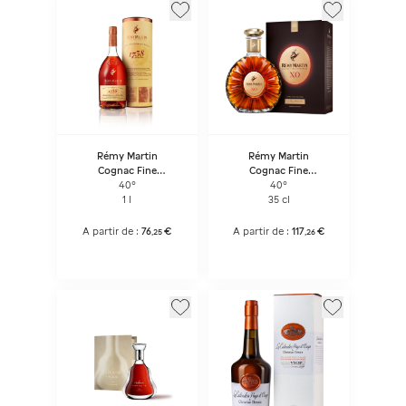
Rémy Martin
Rémy Martin
Cognac Fine
Cognac Fine
Champagne 1738
Champagne XO
40°
40°
Accord Royal
1 l
35 cl
A partir de :
76
€
A partir de :
117
€
,
25
,
26