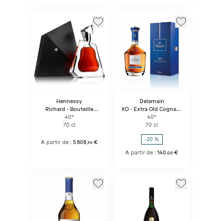
Hennessy
Delamain
Richard - Bouteille
XO - Extra Old Cognac -
Sous Coffret
Grande Champagne
40°
40°
70 cl
70 cl
-20 %
A partir de :
5 808
€
,
34
A partir de :
140
€
,
00