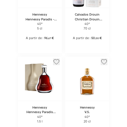
Hennessy
Calvados Drouin
Hennessy Paradis -
Christian Drouin
Bouteille Sous Coffret
V.s.o.p. Pale&dry
40°
40°
Calvados Pays D'auge
5 cl
70 cl
A partir de :
96
€
A partir de :
50
€
,
67
,
00
Hennessy
Hennessy
Hennessy Paradis
V.S.
Magnum - Bouteille
40°
40°
Sous Coffret
1.5 l
20 cl