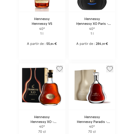
Hennessy
Hennessy
Hennessy VS
Hennessy XO Paris -
Étui Seconde Peau
40°
40°
1 l
1 l
A partir de :
55
€
A partir de :
284
€
,
84
,
39
Hennessy
Hennessy
Hennessy XO -
Hennessy Paradis -
Bouteille Sous Coffret
Bouteille Sous Coffret
40°
40°
70 cl
70 cl