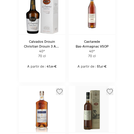
Calvados Drouin
Castarede
Christian Drouin 3 Ans
Bas-Armagnac VSOP
D'âge Le Calvados
40°
40°
Domfrontais
70 cl
70 cl
A partir de :
41
€
A partir de :
51
€
,
59
,
67