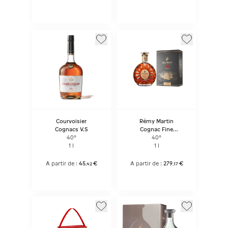
Courvoisier
Rémy Martin
Cognacs V.S
Cognac Fine
Champagne XO
40°
40°
1 l
1 l
A partir de :
45
€
A partir de :
279
€
,
42
,
17