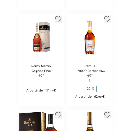
Rémy Martin
Camus
Cognac Fine
VSOP Borderies
Champagne Club
Cognac
40°
40°
1 l
1 l
-20 %
A partir de :
114
€
,
17
A partir de :
62
€
,
00