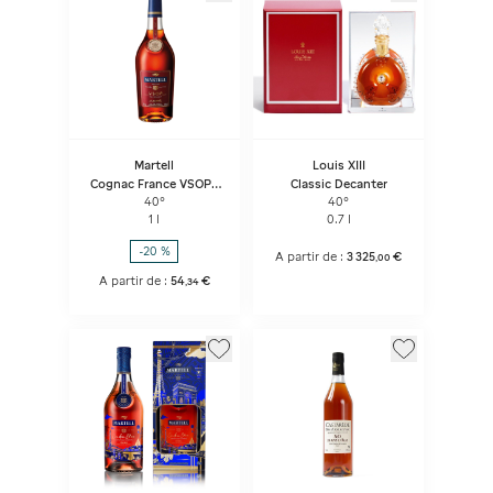
Martell
Louis XIII
Cognac France VSOP -
Classic Decanter
Red Barrels
40°
40°
1 l
0.7 l
-20 %
A partir de :
3 325
€
,
00
A partir de :
54
€
,
34