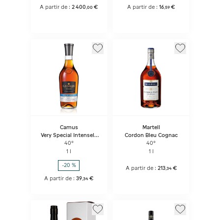
A partir de :
2 400
€
A partir de :
16
€
,
00
,
59
Camus
Martell
Very Special Intensely
Cordon Bleu Cognac
Aromatic
40°
40°
1 l
1 l
-20 %
A partir de :
213
€
,
34
A partir de :
39
€
,
34