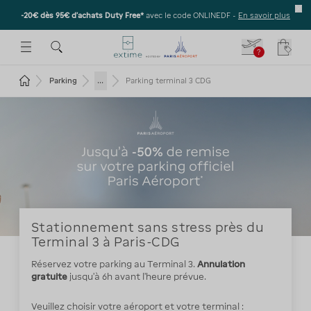
-20€ dès 95€ d’achats Duty Free*
avec le code ONLINEDF -
En savoir plus
E SOUS-MENU
R OUVRIR LE SOUS-MENU
 ESPACE POUR OUVRIR LE SOUS-MENU
?
Votre
Revenir à la page d'accueil
...
Parking
Parking terminal 3 CDG
Stationnement sans stress près du
Terminal 3 à Paris-CDG
Réservez votre parking au Terminal 3.
Annulation
gratuite
jusqu'à 6h avant l'heure prévue.
Veuillez choisir votre aéroport et votre terminal :