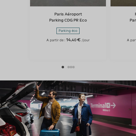
Paris Aéroport
Parking CDG PR Eco
Par
Parking éco
14
€
,
40
A partir de :
/jour
A part