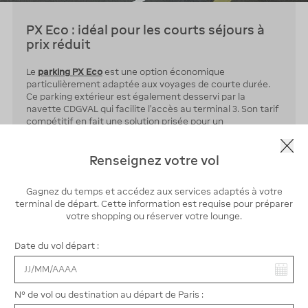
PX Eco : idéal pour les courts séjours à
prix réduit
Le
parking PX Eco
est une option économique
particulièrement adaptée aux voyages de courte durée.
Ce parking extérieur est également desservi par la
navette CDGVAL qui facilite l’accès au terminal 3. Son tarif
compétitif en fait une solution prisée pour un
stationnement temporaire, avec un service fiable et
sécurisé pour votre véhicule.
Renseignez votre vol
Des emplacements PMR sont disponibles à proximité des
points d’accès, avec 10 places réservées.
Gagnez du temps et accédez aux services adaptés à votre
terminal de départ. Cette information est requise pour préparer
votre shopping ou réserver votre lounge.
Réserver au PX Eco
Date du vol départ :
Vous avez sélectionné :
N° de vol ou destination au départ de Paris :