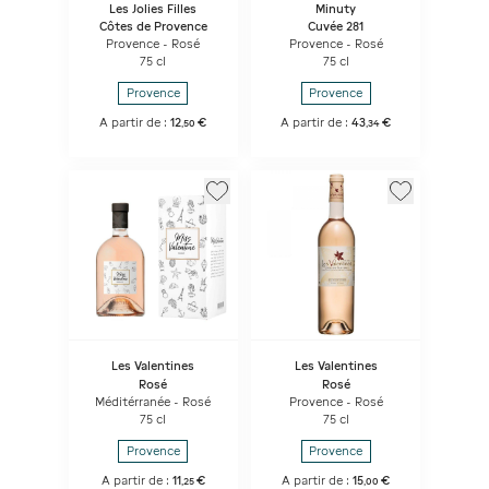
Les Jolies Filles
Minuty
Côtes de Provence
Cuvée 281
Provence - Rosé
Provence - Rosé
75 cl
75 cl
Provence
Provence
A partir de :
12
€
A partir de :
43
€
,
50
,
34
Les Valentines
Les Valentines
Rosé
Rosé
Méditérranée - Rosé
Provence - Rosé
75 cl
75 cl
Provence
Provence
A partir de :
11
€
A partir de :
15
€
,
25
,
00