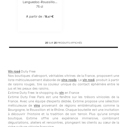
Languedoc-Roussillon
- Rosé
75 cl
A partir de :
16
€
,
67
25
SUR
25
PRODUITS AFFICHÉS
Vin rosé
Duty Free
Nos boutiques d'aéroport, véritables vitrines de la France, proposent une
liste méticuleusement élaborée de
vins rosés
. Le
vin rosé
, produit à partir
de raisins rouges, tire sa couleur unique du contact éphémère entre le
jus et les peaux des raisins.
Extime Duty Free: le shopping du
vin
en France
Extime Duty Free Paris est une fenêtre sur les trésors vinicoles de la
France. Avec une équipe d'experts dédiée, Extime propose une sélection
méticuleuse de
vins
provenant de régions emblématiques comme la
Bourgogne, le Roussillon et le Rhône. Chaque bouteille est une invitation
à découvrir l'histoire et la tradition de son terroir. Plus qu'une simple
boutique, Extime offre une expérience immersive, combinant
dégustations, ateliers et rencontres, plongeant les clients au cœur de la
riche culture viticole française.