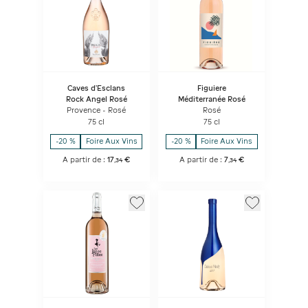
Caves d’Esclans
Figuiere
Rock Angel Rosé
Méditerranée Rosé
Provence - Rosé
Rosé
75 cl
75 cl
-20 %
Foire Aux Vins
-20 %
Foire Aux Vins
A partir de :
17
€
A partir de :
7
€
,
34
,
34