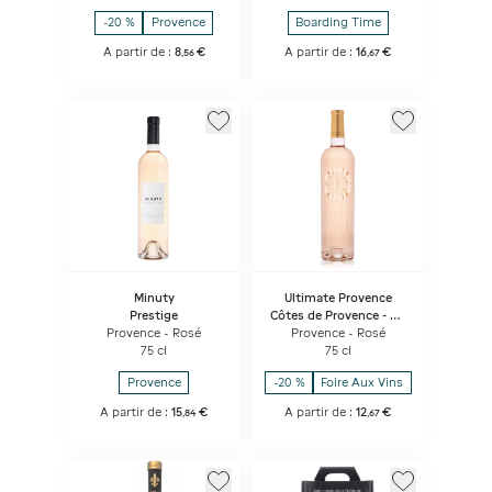
-20 %
Provence
Boarding Time
A partir de :
8
€
A partir de :
16
€
,
56
,
67
Minuty
Ultimate Provence
Prestige
Côtes de Provence - UP
Rosé
Provence - Rosé
Provence - Rosé
75 cl
75 cl
Provence
-20 %
Foire Aux Vins
A partir de :
15
€
A partir de :
12
€
,
84
,
67