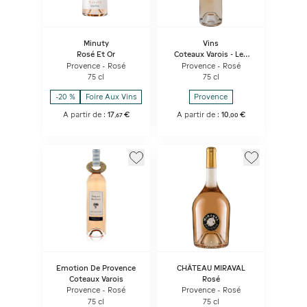
Minuty
Vins
Rosé Et Or
Coteaux Varois - Les
Reflets
Provence - Rosé
Provence - Rosé
75 cl
75 cl
-20 %
Foire Aux Vins
Provence
A partir de :
17
€
A partir de :
10
€
,
67
,
00
Emotion De Provence
CHÂTEAU MIRAVAL
Coteaux Varois
Rosé
Provence - Rosé
Provence - Rosé
75 cl
75 cl