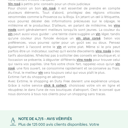
Vin rosé
à petits prix: conseils pour un choix judicieux
Pour choisir un bon
vin rosé
, il est essentiel de prendre en compte
plusieurs éléments. Tout d'abord, privilégiez des régions viticoles
renommées comme la Provence ou la Rioja. En jetant un œil à l'étiquette,
vous pourrez déceler des informations précieuses sur le cépage, le
millésime et le producteur. D'ailleurs, en parlant de millésime, les
vins
rosés
sont généralement meilleurs lorsqu'ils sont jeunes. La couleur du
vin
peut aussi vous guider : une teinte claire suggère un
vin
léger, tandis
qu'une couleur plus foncée évoque un
vin plus corsé
. Selon vos
préférences, vous pourrez opter pour un goût sec ou doux. Pensez
également à l'accord entre le
vin
et votre plat. Même si le prix peut
parfois être un indicateur, sachez qu'il existe d'excellents
vins rosés
à des
tarifs abordables. N'hésitez pas à solliciter des conseils en boutique et, si
l'occasion se présente, à déguster différents
vins rosés
pour trouver celui
qui ravira vos papilles. Une fois votre choix fait, rappelez-vous qu'un
vin
rosé
, une fois ouvert, se consomme rapidement et se conserve au frais.
Au final, le meilleur
vin
sera toujours celui qui vous plaît le plus.
Extime: l'art du shopping en aéroport
Avec Extime, le shopping en Duty Free devient une expérience unique.
Grâce à notre service
click & collect
, choisissez votre vin en ligne et
récupérez-le dans l'une de nos boutiques d'aéroport. C'est le conseil que
nous donnons à tous nos clients pour un shopping sans tracas.
NOTE DE 4,7/5 - AVIS VÉRIFIÉS
Plus de 125 000 avis clients disponibles. Votre