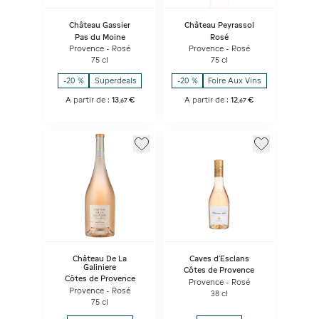
Château Gassier
Château Peyrassol
Pas du Moine
Rosé
Provence - Rosé
Provence - Rosé
75 cl
75 cl
-20 %
Superdeals
-20 %
Foire Aux Vins
A partir de :
13
€
A partir de :
12
€
,
67
,
67
Château De La
Caves d’Esclans
Galiniere
Côtes de Provence
Côtes de Provence
Provence - Rosé
Provence - Rosé
38 cl
75 cl