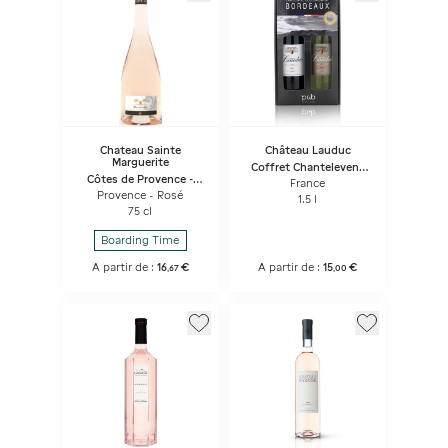
Chateau Sainte
Château Lauduc
Marguerite
Coffret Chantelevent
Côtes de Provence -
Bordeaux Rouge +
France
Synphony
Blanc
Provence - Rosé
1.5 l
75 cl
Boarding Time
A partir de :
16
€
A partir de :
15
€
,
67
,
00