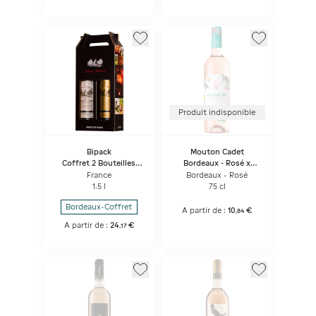
Produit indisponible
Bipack
Mouton Cadet
Coffret 2 Bouteilles
Bordeaux - Rosé x
Château De Seguin
Mathilde Bio
France
Bordeaux - Rosé
Rouge Cuvee Prestige
1.5 l
75 cl
& Blanc
Bordeaux-Coffret
A partir de :
10
€
,
84
A partir de :
24
€
,
17