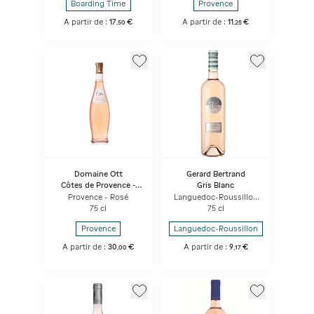
Boarding Time
Provence
A partir de :
17
€
A partir de :
11
€
,
50
,
25
Domaine Ott
Gerard Bertrand
Côtes de Provence -
Gris Blanc
Château de Selle Rosé
Provence - Rosé
Languedoc-Roussillon
- Rosé
75 cl
75 cl
Provence
Languedoc-Roussillon
A partir de :
30
€
A partir de :
9
€
,
00
,
17