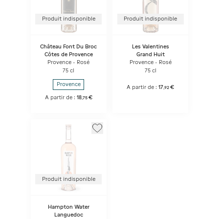
Produit indisponible
Produit indisponible
Château Font Du Broc
Les Valentines
Côtes de Provence
Grand Huit
Provence - Rosé
Provence - Rosé
75 cl
75 cl
Provence
A partir de :
17
€
,
92
A partir de :
18
€
,
75
Produit indisponible
Hampton Water
Languedoc