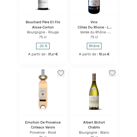
Bouchard Père Et Fils
Vins
Aloxe-Corton
Côtes Du Rhone - Le
Serre
Bourgogne - Rouge
Vallée du Rhône -
Rouge
75 cl
75 cl
-20 %
Rhône
A partir de :
31
€
A partir de :
10
€
,
67
,
00
Emotion De Provence
Albert Bichot
Coteaux Varois
Chablis
Provence - Rosé
Bourgogne - Blanc