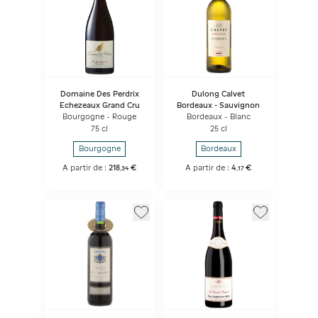
Domaine Des Perdrix
Dulong Calvet
Echezeaux Grand Cru
Bordeaux - Sauvignon
Bourgogne - Rouge
Bordeaux - Blanc
75 cl
25 cl
Bourgogne
Bordeaux
A partir de :
218
€
A partir de :
4
€
,
34
,
17