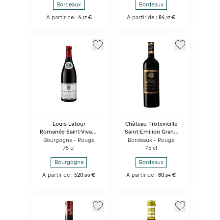
Bordeaux
Bordeaux
A partir de :
4
€
A partir de :
84
€
,
17
,
17
Louis Latour
Château Trotevieille
Romanée-Saint-Vivant
Saint-Emilion Grand
- Les Quatre Journaux
Cru
Bourgogne - Rouge
Bordeaux - Rouge
75 cl
75 cl
Bourgogne
Bordeaux
A partir de :
520
€
A partir de :
80
€
,
00
,
84