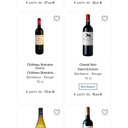
A partir de :
37
€
A partir de :
26
€
,
00
,
67
Château Branaire
Cheval Noir
Ducru
Saint-Emilion
Château Branaire
Bordeaux - Rouge
Ducru
Bordeaux - Rouge
75 cl
75 cl
Bordeaux
A partir de :
70
€
,
84
A partir de :
15
€
,
00