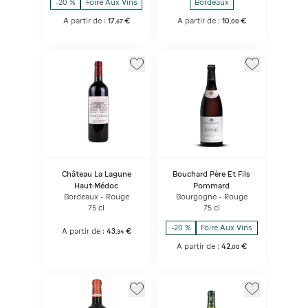
-20 %
Foire Aux Vins
Bordeaux
A partir de :
17
€
A partir de :
10
€
,
67
,
00
Château La Lagune
Bouchard Père Et Fils
Haut-Médoc
Pommard
Bordeaux - Rouge
Bourgogne - Rouge
75 cl
75 cl
-20 %
Foire Aux Vins
A partir de :
43
€
,
34
A partir de :
42
€
,
00