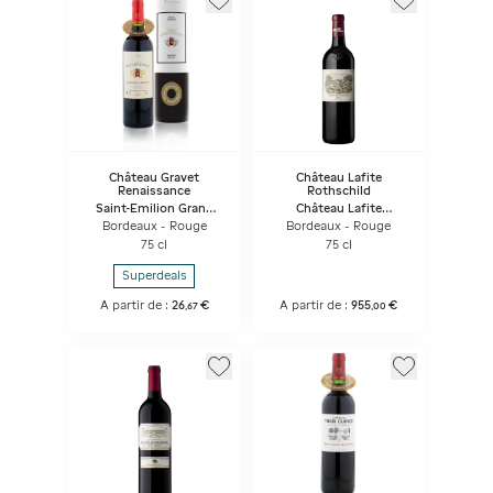
Château Gravet
Château Lafite
Renaissance
Rothschild
Saint-Emilion Grand
Château Lafite
Cru - Coffret Cadeau
Rothschild
Bordeaux - Rouge
Bordeaux - Rouge
75 cl
75 cl
Superdeals
A partir de :
26
€
A partir de :
955
€
,
67
,
00