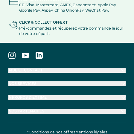
CB, Visa, Mastercard, AMEX, Bancontact, Apple Pay,
Google Pay, Alipay, China UnionPay, WeChat Pay.
CLICK & COLLECT OFFERT
Pré-commandez et récupérez votre commande le jour
de votre départ.
AIDE ET CONTACT
NOS SERVICES
À PROPOS D'EXTIME
NOS PARTENAIRES
*Conditions de nos offres
Mentions légales