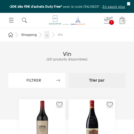
-20€ dès 95€ d’achats Duty Free*
avec le code ONLINEDF -
En savoir plus
E SOUS-MENU
R OUVRIR LE SOUS-MENU
 ESPACE POUR OUVRIR LE SOUS-MENU
?
Votre
Revenir à la page d'accueil
...
Shopping
Vin
Vin
(
321
produits disponibles
)
FILTRER
Trier par