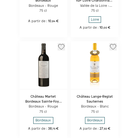
Bordeaux
IGP Loire Chardonnay -
Domaine Des
Bordeaux - Rouge
Vallée de la Loire -
Herbauges - Moulin
Blanc
75 cl
75 cl
D'argent
Loire
A partir de :
10
€
,
84
A partir de :
10
€
,
00
Château Martet
Château Lange-Reglat
Bordeaux Sainte-Foy -
Sauternes
Réserve de Famille
Bordeaux - Rouge
Bordeaux - Blanc
75 cl
75 cl
Bordeaux
Bordeaux
A partir de :
38
€
A partir de :
27
€
,
75
,
50