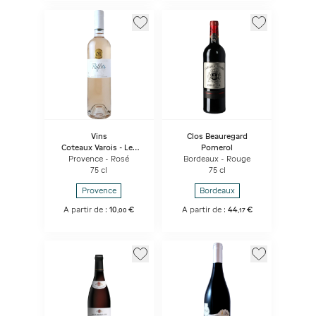
Vins
Clos Beauregard
Coteaux Varois - Les
Pomerol
Reflets
Provence - Rosé
Bordeaux - Rouge
75 cl
75 cl
Provence
Bordeaux
A partir de :
10
€
A partir de :
44
€
,
00
,
17