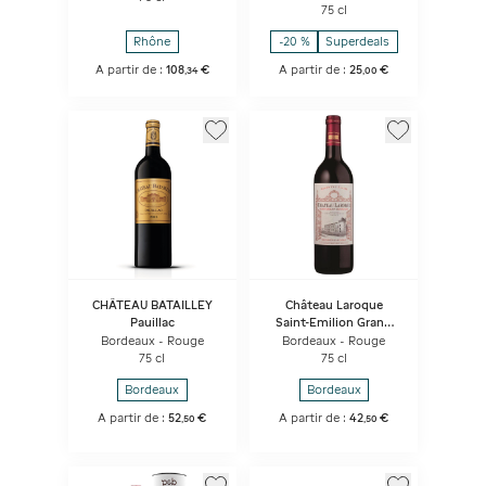
Rouge
75 cl
Rhône
-20 %
Superdeals
A partir de :
108
€
A partir de :
25
€
,
34
,
00
CHÂTEAU BATAILLEY
Château Laroque
Pauillac
Saint-Emilion Grand
Cru
Bordeaux - Rouge
Bordeaux - Rouge
75 cl
75 cl
Bordeaux
Bordeaux
A partir de :
52
€
A partir de :
42
€
,
50
,
50