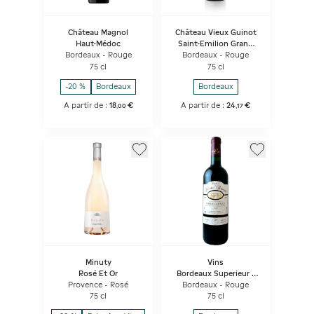
Château Magnol
Château Vieux Guinot
Haut-Médoc
Saint-Emilion Grand
Cru - La Petite Chapelle
Bordeaux - Rouge
Bordeaux - Rouge
75 cl
75 cl
-20 %
Bordeaux
Bordeaux
A partir de :
18
€
A partir de :
24
€
,
00
,
17
Minuty
Vins
Rosé Et Or
Bordeaux Superieur -
Château De La Haute
Provence - Rosé
Bordeaux - Rouge
Brande
75 cl
75 cl