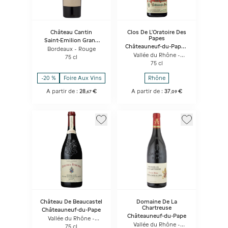
Château Cantin
Clos De L'Oratoire Des
Papes
Saint-Emilion Grand
Cru - La Chapelle
Châteauneuf-du-Pape -
Bordeaux - Rouge
L’Oratoire des Papes
Vallée du Rhône -
75 cl
Rouge
75 cl
-20 %
Foire Aux Vins
Rhône
A partir de :
28
€
A partir de :
37
€
,
67
,
09
Château De Beaucastel
Domaine De La
Chartreuse
Châteauneuf-du-Pape
Châteauneuf-du-Pape
Vallée du Rhône -
Rouge
Vallée du Rhône -
75 cl