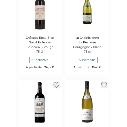
Château Beau-Site
La Chablisienne
Saint Estèphe
La Pierrelee
Bordeaux - Rouge
Bourgogne - Blanc
75 cl
75 cl
Superdeals
Superdeals
A partir de :
24
€
A partir de :
15
€
,
17
,
42