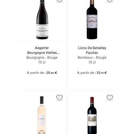
Aegerter
Lions De Batailley
Bourgogne Vieilles
Pauillac
Vignes
Bourgogne - Rouge
Bordeaux - Rouge
75 cl
75 cl
A partir de :
20
€
A partir de :
33
€
,
84
,
75