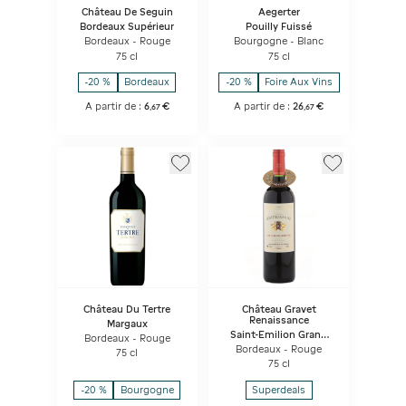
Château De Seguin
Aegerter
Bordeaux Supérieur
Pouilly Fuissé
Bordeaux - Rouge
Bourgogne - Blanc
75 cl
75 cl
-20 %
Bordeaux
-20 %
Foire Aux Vins
A partir de :
6
€
A partir de :
26
€
,
67
,
67
Château Du Tertre
Château Gravet
Renaissance
Margaux
Saint-Emilion Grand
Bordeaux - Rouge
Cru
Bordeaux - Rouge
75 cl
75 cl
-20 %
Bourgogne
Superdeals