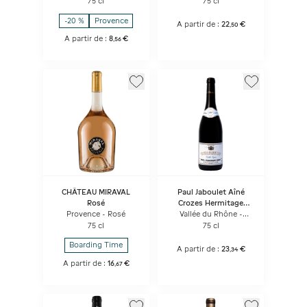
75 cl
75 cl
-20 %
Provence
A partir de :
22
€
,
50
A partir de :
8
€
,
56
CHÂTEAU MIRAVAL
Paul Jaboulet Aîné
Rosé
Crozes Hermitage
Vieilles Vignes
Provence - Rosé
Vallée du Rhône -
Rouge
75 cl
75 cl
Boarding Time
A partir de :
23
€
,
34
A partir de :
16
€
,
67