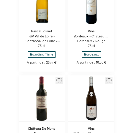
Pascal Jolivet
Vins
IGP Val de Loire -
Bordeaux - Château La
Attitude Sauvignon
Borie
Centre-Val de Loire -
Bordeaux - Rouge
Blanc
Blanc
75 cl
75 cl
Boarding Time
Bordeaux
A partir de :
23
€
A partir de :
10
€
,
34
,
00
Château De Mons
Vins