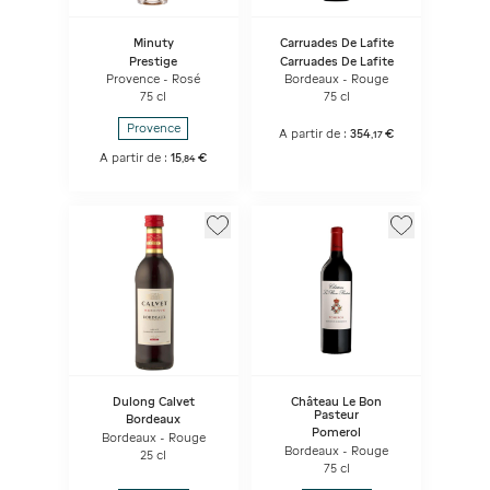
Minuty
Carruades De Lafite
Prestige
Carruades De Lafite
Provence - Rosé
Bordeaux - Rouge
75 cl
75 cl
Provence
A partir de :
354
€
,
17
A partir de :
15
€
,
84
Dulong Calvet
Château Le Bon
Pasteur
Bordeaux
Pomerol
Bordeaux - Rouge
Bordeaux - Rouge
25 cl
75 cl