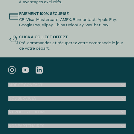
& avantages exclusifs.
PAIEMENT 100% SÉCURISÉ
CB, Visa, Mastercard, AMEX, Bancontact, Apple Pay,
Google Pay, Alipay, China UnionPay, WeChat Pay.
CLICK & COLLECT OFFERT
Pré-commandez et récupérez votre commande le jour
de votre départ.
AIDE ET CONTACT
NOS SERVICES
À PROPOS D'EXTIME
NOS PARTENAIRES