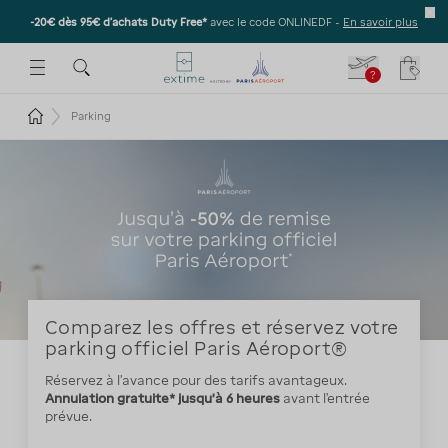
-20€ dès 95€ d’achats Duty Free*
avec le code ONLINEDF -
En savoir plus
E SOUS-MENU
R OUVRIR LE SOUS-MENU
 ESPACE POUR OUVRIR LE SOUS-MENU
?
Votre
Revenir à la page d'accueil
Parking
Comparez les offres et réservez votre
parking officiel Paris Aéroport®
Réservez à l'avance pour des tarifs avantageux.
Annulation gratuite* jusqu'à 6 heures
avant l'entrée
prévue.