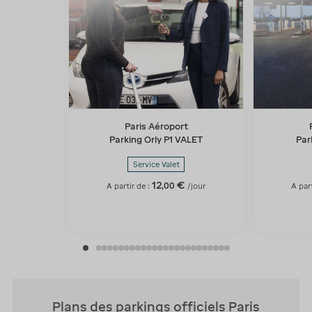
Paris Aéroport
Parking Orly P1 VALET
Par
Service Valet
12
€
,
00
A partir de :
/jour
A par
Plans des parkings officiels Paris