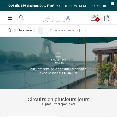
-20€ dès 95€ d’achats Duty Free*
avec le code ONLINEDF -
En savoir plus
E SOUS-MENU
R OUVRIR LE SOUS-MENU
 ESPACE POUR OUVRIR LE SOUS-MENU
?
Votre
Revenir à la page d'accueil
...
Tourisme
Circuits en plusieurs jours
Extime Travel 20€ de remise
dès 100€ d'achats avec le
code TOURISM
Circuits en plusieurs jours
(
3
produits disponibles
)