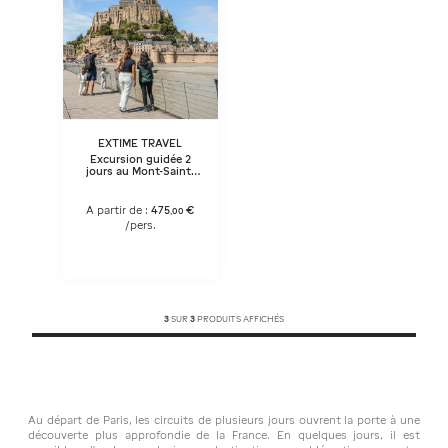
EXTIME TRAVEL
Excursion guidée 2
jours au Mont-Saint-
Michel et Châteaux de
la Loire depuis Paris
A partir de :
475
€
,
00
/pers.
3
SUR
3
PRODUITS AFFICHÉS
Au départ de Paris, les circuits de plusieurs jours ouvrent la porte à une
découverte plus approfondie de la France. En quelques jours, il est