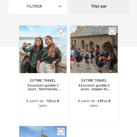
FILTRER
Trier par
EXTIME TRAVEL
EXTIME TRAVEL
Excursion guidée 3
Excursion guidée 2
jours : Normandie,
jours : plages du
Mont-Saint-Michel et
Débarquement, Saint-
Châteaux de la Loire
Malo et Mont-Saint-
depuis Paris
Michel depuis Paris
A partir de :
720
€
A partir de :
499
€
,
00
,
00
/pers.
/pers.