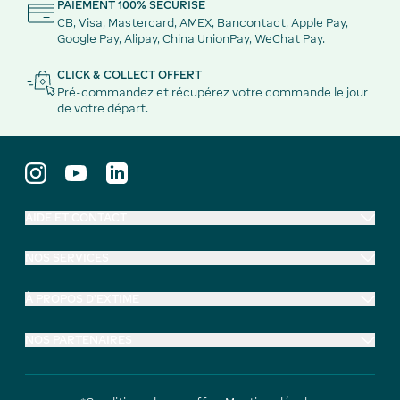
PAIEMENT 100% SÉCURISÉ
CB, Visa, Mastercard, AMEX, Bancontact, Apple Pay,
Google Pay, Alipay, China UnionPay, WeChat Pay.
CLICK & COLLECT OFFERT
Pré-commandez et récupérez votre commande le jour
de votre départ.
AIDE ET CONTACT
NOS SERVICES
À PROPOS D'EXTIME
NOS PARTENAIRES