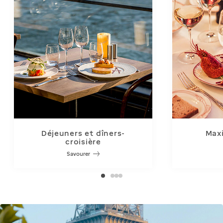
Déjeuners et dîners-
Maxi
croisière
Savourer