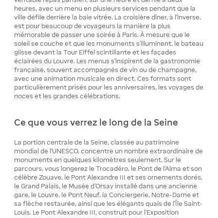
heures, avec un menu en plusieurs services pendant que la
ville défile derrière la baie vitrée. La croisière dîner, à l'inverse,
est pour beaucoup de voyageurs la manière la plus
mémorable de passer une soirée à Paris. À mesure que le
soleil se couche et que les monuments s'illuminent, le bateau
glisse devant la Tour Eiffel scintillante et les façades
éclairées du Louvre. Les menus s'inspirent de la gastronomie
française, souvent accompagnés de vin ou de champagne,
avec une animation musicale en direct. Ces formats sont
particulièrement prisés pour les anniversaires, les voyages de
noces et les grandes célébrations.
Ce que vous verrez le long de la Seine
La portion centrale de la Seine, classée au patrimoine
mondial de l'UNESCO, concentre un nombre extraordinaire de
monuments en quelques kilomètres seulement. Sur le
parcours, vous longerez le Trocadéro, le Pont de l'Alma et son
célèbre Zouave, le Pont Alexandre III et ses ornements dorés,
le Grand Palais, le Musée d'Orsay installé dans une ancienne
gare, le Louvre, le Pont Neuf, la Conciergerie, Notre-Dame et
sa flèche restaurée, ainsi que les élégants quais de l'Île Saint-
Louis. Le Pont Alexandre III, construit pour l'Exposition