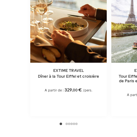
EXTIME TRAVEL
E
Dîner à la Tour Eiffel et croisière
Tour Eiffe
de Paris e
329
€
,
00
A partir de :
/pers.
A part