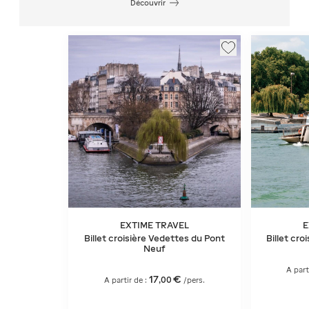
Découvrir
EXTIME TRAVEL
E
Billet croisière Vedettes du Pont
Billet cro
Neuf
A part
17
€
,
00
A partir de :
/pers.