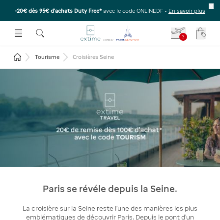
-20€ dès 95€ d’achats Duty Free*
avec le code ONLINEDF -
En savoir plus
E SOUS-MENU
R OUVRIR LE SOUS-MENU
 ESPACE POUR OUVRIR LE SOUS-MENU
?
Votre
Revenir à la page d'accueil
Tourisme
Croisières Seine
Croisière sur la Seine à
Paris : naviguez au cœur des
monuments
Paris se révéle depuis la Seine.
La croisière sur la Seine reste l'une des manières les plus
emblématiques de découvrir Paris. Depuis le pont d'un