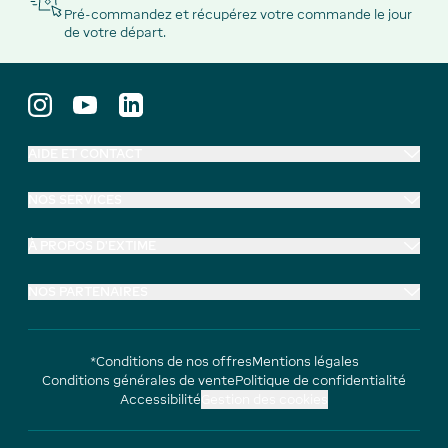
Pré-commandez et récupérez votre commande le jour
de votre départ.
AIDE ET CONTACT
NOS SERVICES
À PROPOS D'EXTIME
NOS PARTENAIRES
*Conditions de nos offres
Mentions légales
Conditions générales de vente
Politique de confidentialité
Accessibilité
Gestion des cookies