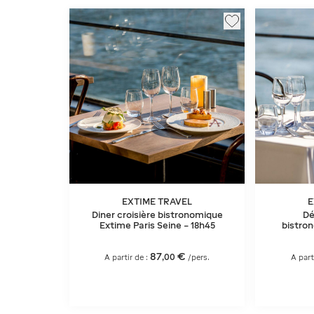
EXTIME TRAVEL
E
Diner croisière bistronomique
Dé
Extime Paris Seine – 18h45
bistro
87
€
,
00
A partir de :
/pers.
A part