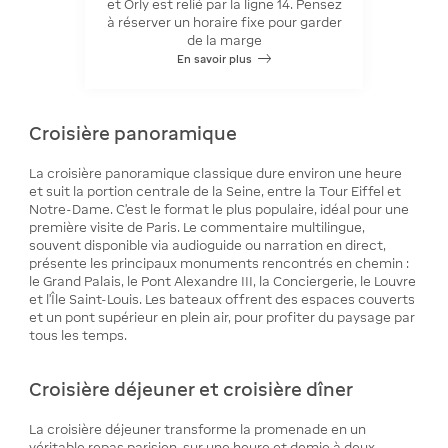
et Orly est relié par la ligne 14. Pensez
à réserver un horaire fixe pour garder
de la marge
En savoir plus
Croisière panoramique
La croisière panoramique classique dure environ une heure
et suit la portion centrale de la Seine, entre la Tour Eiffel et
Notre-Dame. C'est le format le plus populaire, idéal pour une
première visite de Paris. Le commentaire multilingue,
souvent disponible via audioguide ou narration en direct,
présente les principaux monuments rencontrés en chemin :
le Grand Palais, le Pont Alexandre III, la Conciergerie, le Louvre
et l'Île Saint-Louis. Les bateaux offrent des espaces couverts
et un pont supérieur en plein air, pour profiter du paysage par
tous les temps.
Croisière déjeuner et croisière dîner
La croisière déjeuner transforme la promenade en un
véritable repas parisien, sur une heure et demie à deux