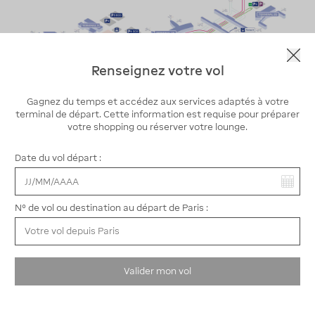
Renseignez votre vol
Gagnez du temps et accédez aux services adaptés à votre
terminal de départ. Cette information est requise pour préparer
votre shopping ou réserver votre lounge.
Date du vol départ :
Vous avez sélectionné :
Comparez et réservez votre place de
N° de vol ou destination au départ de Paris :
parking à Paris-CDG
Pour vous aider dans votre choix de parking à l'aéroport
Paris-CDG, vous pouvez consulter nos pages dédiées :
Parking CDG terminal 1
-
Parking CDG terminaux 2A & 2B
-
Valider mon vol
Parking CDG terminaux 2C & 2D
Parking CDG terminaux 2E & 2F
-
Parking CDG terminal 2G
-
Parking CDG terminal 3