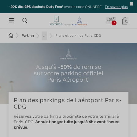
-20€ dès 95€ d’achats Duty Free*
avec le code ONLINEDF -
En savoir plus
E SOUS-MENU
R OUVRIR LE SOUS-MENU
 ESPACE POUR OUVRIR LE SOUS-MENU
?
Votre
Revenir à la page d'accueil
...
Parking
Plans et parkings Paris-CDG
Plan des parkings de l'aéroport Paris-
CDG
Réservez votre parking à proximité de votre terminal à
Paris-CDG.
Annulation gratuite jusqu'à 6h avant l'heure
prévue.