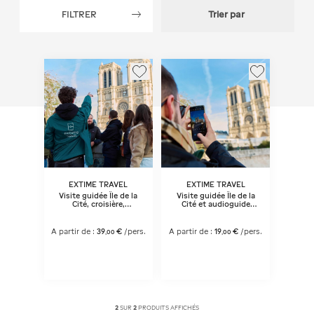
FILTRER
Trier par
EXTIME TRAVEL
EXTIME TRAVEL
Visite guidée Île de la
Visite guidée Île de la
Cité, croisière,
Cité et audioguide
audioguide et créneau
pour découvrir Notre-
réservé pour Notre-
Dame (entrée libre)
Dame (entrée libre)
A partir de :
39
€
/pers.
A partir de :
19
€
/pers.
,
00
,
00
2
SUR
2
PRODUITS AFFICHÉS