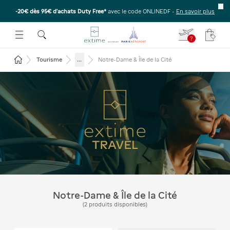
-20€ dès 95€ d’achats Duty Free*
avec le code ONLINEDF -
En savoir plus
E SOUS-MENU
R OUVRIR LE SOUS-MENU
 ESPACE POUR OUVRIR LE SOUS-MENU
?
Votre
Revenir à la page d'accueil
...
Tourisme
Notre-Dame & Île de la Cité
Visiter Notre-Dame & Île de
la Cité
Notre-Dame & Île de la Cité
(
2
produits disponibles
)