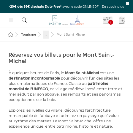
-20€ dès 95€ d’achats Duty Free*
avec le code ONLINEDF -
En savoir plus
E SOUS-MENU
R OUVRIR LE SOUS-MENU
 ESPACE POUR OUVRIR LE SOUS-MENU
?
Votre
Revenir à la page d'accueil
...
Tourisme
Mont Saint-Michel
Réservez vos billets pour le Mont Saint-
Michel
À quelques heures de Paris, le
Mont Saint-Michel
est une
destination incontournable
pour découvrir l’un des sites les
plus emblématiques de France. Classé au
patrimoine
mondial de l’UNESCO
, ce village médiéval posé entre terre et
mer séduit par son abbaye, ses remparts et ses panoramas
exceptionnels sur la baie.
Explorez les ruelles du village, découvrez l’architecture
remarquable de l’abbaye et admirez un paysage qui évolue
au rythme des marées. Le Mont Saint-Michel offre une
expérience unique, entre patrimoine, histoire et nature.