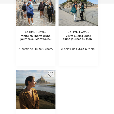
EXTIME TRAVEL
EXTIME TRAVEL
Visite en liberté d'une
Visite audioguidée
journée au Mont-Saint-
d'une journée au Mont-
Michel depuis Paris
Saint-Michel depuis
Paris
A partir de :
83
€
/pers.
A partir de :
95
€
/pers.
,
00
,
00