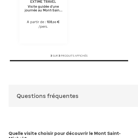
EXTIME TRAVEL
Visite guidée d'une
journée au Mont-Saint-
Michel depuis Paris
A partir de :
108
€
,
00
/pers.
3
SUR
3
PRODUITS AFFICHÉS
Questions fréquentes
Quelle visite choisir pour découvrir le Mont Saint-