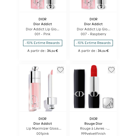
DIOR
DIOR
Dior Addict
Dior Addict
Dior Addict Lip Glow
Dior Addict Lip Glow
Baume à Lèvres
Baume à Lèvres
001 - Pink
007 - Raspberry
Hydratant 48 H -
Hydratant 48 H -
Couleur Activée Par Le
Couleur Activée Par Le
-10% Extime Rewards
-10% Extime Rewards
Ph
Ph
A partir de :
34
€
A partir de :
34
€
,
06
,
06
DIOR
DIOR
Dior Addict
Rouge Dior
Lip Maximizer Gloss
Rouge à Lèvres -
repulpant lèvres -
Confort Et Longue
001pink
999velvetfinish
hydratation et effet
Tenue - Soin Floral