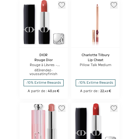
DIOR
Charlotte Tilbury
Rouge Dior
Lip Cheat
Rouge à Lèvres -
Pillow Talk Medium
Confort Et Longue
683rendez-
Tenue - Soin Floral
voussatinyfinish
Hydratant
-10% Extime Rewards
-10% Extime Rewards
A partir de :
40
€
A partir de :
22
€
,
05
,
43