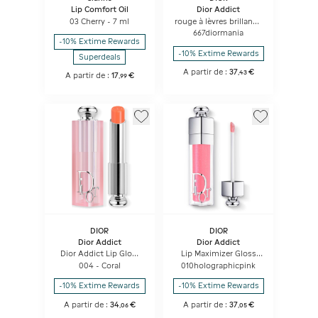
Lip Comfort Oil
Dior Addict
03 Cherry - 7 ml
rouge à lèvres brillant -
90 % d'origine naturelle
667diormania
- rechargeable
-10% Extime Rewards
-10% Extime Rewards
Superdeals
A partir de :
37
€
,
43
A partir de :
17
€
,
99
DIOR
DIOR
Dior Addict
Dior Addict
Dior Addict Lip Glow
Lip Maximizer Gloss
Baume à Lèvres
repulpant lèvres -
004 - Coral
010holographicpink
Hydratant 48 H -
hydratation et effet
Couleur Activée Par Le
volume - instantané et
-10% Extime Rewards
-10% Extime Rewards
Ph
longue durée
A partir de :
34
€
A partir de :
37
€
,
06
,
05