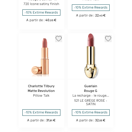
Confort Et Longue
720 Icone satiny finish
Tenue - Soin Floral
-10% Extime Rewards
Hydratant
-10% Extime Rewards
A partir de :
22
€
,
43
A partir de :
40
€
,
05
Charlotte Tilbury
Guerlain
Matte Revolution
Rouge G
Pillow Talk
La recharge - le rouge à
lèvres soin
521 LE GRÈGE ROSÉ -
personnalisable - Satin
SATIN
-10% Extime Rewards
-10% Extime Rewards
A partir de :
31
€
A partir de :
32
€
,
81
,
55