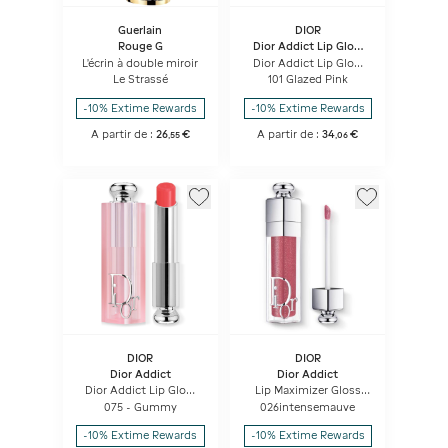
Guerlain
DIOR
Rouge G
Dior Addict Lip Glow
Butter
L'écrin à double miroir
Dior Addict Lip Glow
Butter Soin Des Lèvres
Le Strassé
101 Glazed Pink
Ultra-brillant - Peptide
+ Céramide
-10% Extime Rewards
-10% Extime Rewards
A partir de :
26
€
A partir de :
34
€
,
55
,
06
DIOR
DIOR
Dior Addict
Dior Addict
Dior Addict Lip Glow
Lip Maximizer Gloss
Baume à Lèvres
repulpant lèvres -
075 - Gummy
026intensemauve
Hydratant 48 H -
hydratation et effet
Couleur Activée Par Le
volume - instantané et
-10% Extime Rewards
-10% Extime Rewards
Ph
longue durée