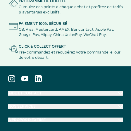
PROGRAMME DE FIDÉLITÉ
Cumulez des points à chaque achat et profitez de tarifs
& avantages exclusifs.
PAIEMENT 100% SÉCURISÉ
CB, Visa, Mastercard, AMEX, Bancontact, Apple Pay,
Google Pay, Alipay, China UnionPay, WeChat Pay.
CLICK & COLLECT OFFERT
Pré-commandez et récupérez votre commande le jour
de votre départ.
AIDE ET CONTACT
NOS SERVICES
À PROPOS D'EXTIME