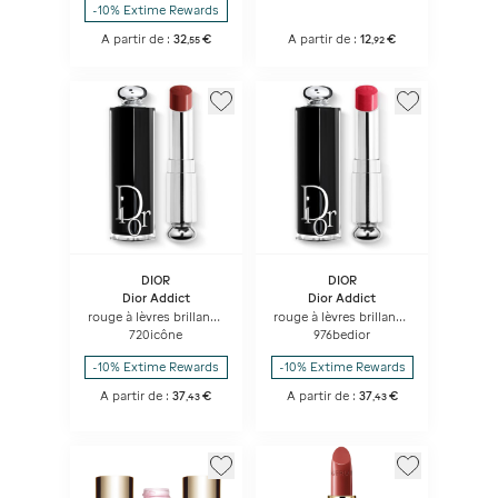
-10% Extime Rewards
A partir de :
32
€
A partir de :
12
€
,
55
,
92
DIOR
DIOR
Dior Addict
Dior Addict
rouge à lèvres brillant -
rouge à lèvres brillant -
90 % d'origine naturelle
90 % d'origine naturelle
720icône
976bedior
- rechargeable
- rechargeable
-10% Extime Rewards
-10% Extime Rewards
A partir de :
37
€
A partir de :
37
€
,
43
,
43