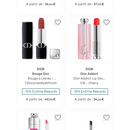
A partir de :
34
€
A partir de :
37
€
,
06
,
05
DIOR
DIOR
Rouge Dior
Dior Addict
Rouge à Lèvres -
Dior Addict Lip Glow
Confort Et Longue
Baume à Lèvres
720iconevelvetfinish
015 - Cherry
Tenue - Soin Floral
Hydratant 48 H -
Hydratant
Couleur Activée Par Le
-10% Extime Rewards
-10% Extime Rewards
Ph
A partir de :
40
€
A partir de :
34
€
,
05
,
06