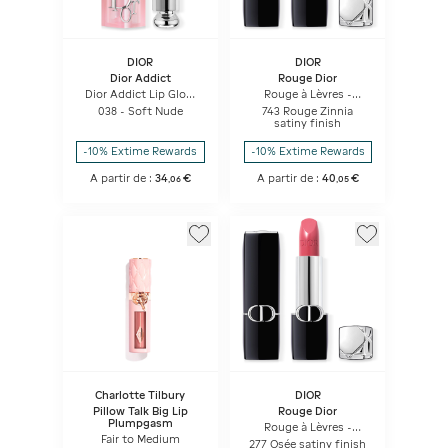
DIOR
DIOR
Dior Addict
Rouge Dior
Dior Addict Lip Glow
Rouge à Lèvres -
Baume à Lèvres
Confort Et Longue
038 - Soft Nude
743 Rouge Zinnia
Hydratant 48 H -
Tenue - Soin Floral
satiny finish
Couleur Activée Par Le
Hydratant
Ph
-10% Extime Rewards
-10% Extime Rewards
A partir de :
34
€
A partir de :
40
€
,
06
,
05
Charlotte Tilbury
DIOR
Pillow Talk Big Lip
Rouge Dior
Plumpgasm
Rouge à Lèvres -
Fair to Medium
Confort Et Longue
277 Osée satiny finish