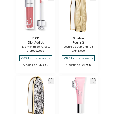
DIOR
Guerlain
Dior Addict
Rouge G
Lip Maximizer Gloss
L'écrin à double miroir
repulpant lèvres -
012rosewood
L'Art Déco
hydratation et effet
volume - instantané et
-10% Extime Rewards
-10% Extime Rewards
longue durée
A partir de :
37
€
A partir de :
26
€
,
05
,
55