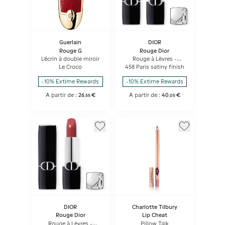
Guerlain
DIOR
Rouge G
Rouge Dior
L'écrin à double miroir
Rouge à Lèvres -
Confort Et Longue
Le Croco
458 Paris satiny finish
Tenue - Soin Floral
Hydratant
-10% Extime Rewards
-10% Extime Rewards
A partir de :
26
€
A partir de :
40
€
,
55
,
05
DIOR
Charlotte Tilbury
Rouge Dior
Lip Cheat
Rouge à Lèvres -
Pillow Talk