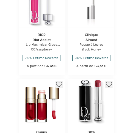
DIOR
Clinique
Dior Addict
Almost
Lip Maximizer Gloss
Rouge à Lèvres
repulpant lèvres -
007raspberry
Black Honey
hydratation et effet
volume - instantané et
-10% Extime Rewards
-10% Extime Rewards
longue durée
A partir de :
37
€
A partir de :
24
€
,
05
,
30
Clarins
DIOR