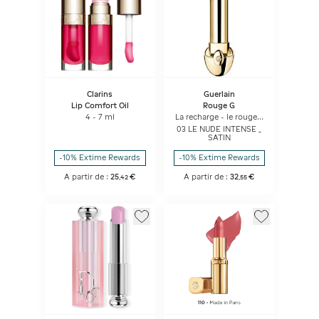
Clarins
Guerlain
Lip Comfort Oil
Rouge G
4 - 7 ml
La recharge - le rouge à
lèvres soin
03 LE NUDE INTENSE _
personnalisable - Satin
SATIN
-10% Extime Rewards
-10% Extime Rewards
A partir de :
25
€
A partir de :
32
€
,
42
,
55