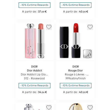
volume - instantané et
Hydratant
-10% Extime Rewards
-10% Extime Rewards
longue durée
A partir de :
37
€
A partir de :
40
€
,
05
,
05
DIOR
DIOR
Dior Addict
Rouge Dior
Dior Addict Lip Glow
Rouge à Lèvres -
Baume à Lèvres
Confort Et Longue
012 - Rosewood
999satinyfinish
Hydratant 48 H -
Tenue - Soin Floral
Couleur Activée Par Le
Hydratant
-10% Extime Rewards
-10% Extime Rewards
Ph
A partir de :
34
€
A partir de :
40
€
,
06
,
05