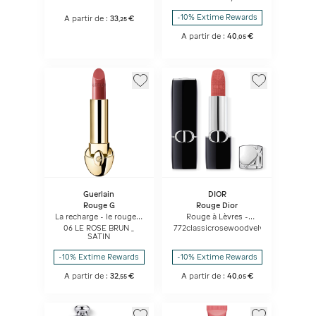
Tenue - Soin Floral
Hydratant
-10% Extime Rewards
A partir de :
33
€
,
25
A partir de :
40
€
,
05
Guerlain
DIOR
Rouge G
Rouge Dior
La recharge - le rouge à
Rouge à Lèvres -
lèvres soin
Confort Et Longue
06 LE ROSE BRUN _
772classicrosewoodvelvetfinish
personnalisable - Satin
Tenue - Soin Floral
SATIN
Hydratant
-10% Extime Rewards
-10% Extime Rewards
A partir de :
32
€
A partir de :
40
€
,
55
,
05