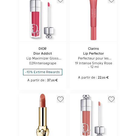
DIOR
Clarins
Dior Addict
Lip Perfector
Lip Maximizer Gloss
Perfecteur pour les
repulpant lèvres -
lèvres Intense
029intensegrape
19 Intense Smoky Rose
hydratation et effet
- 12 ml
volume - instantané et
-10% Extime Rewards
longue durée
A partir de :
22
€
,
00
A partir de :
37
€
,
05