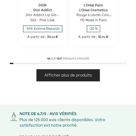
DIOR
L'Oréal Paris
Dior Addict
L'Oreal Cosmetics
Dior Addict Lip Glow
Rouge à Lèvres Color
Baume à Lèvres
Riche
063 - Pink Lilak
110 Made in Paris
Hydratant 48 H -
Couleur Activée Par Le
-10% Extime Rewards
-20 %
Ph
A partir de :
34
€
A partir de :
10
€
,
06
,
94
48
SUR
1 567
PRODUITS AFFICHÉS
Afficher plus de produits
NOTE DE 4,7/5 - AVIS VÉRIFIÉS
Plus de 125 000 avis clients disponibles. Votre
satisfaction est notre priorité.