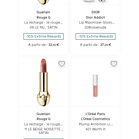
Guerlain
DIOR
Rouge G
Dior Addict
La recharge - le rouge à
Lip Maximizer Gloss
lèvres soin
repulpant lèvres -
08 LE NU _ SATIN
038rosenude
personnalisable - Satin
hydratation et effet
volume - instantané et
-10% Extime Rewards
-10% Extime Rewards
longue durée
A partir de :
32
€
A partir de :
37
€
,
55
,
05
Guerlain
L'Oréal Paris
Rouge G
L'Oreal Cosmetics
La recharge - le rouge à
Plump Ambition Lip
lèvres soin
Oil
11 LE BEIGE NOISETTE _
601 Worth It
personnalisable - Satin
SATIN