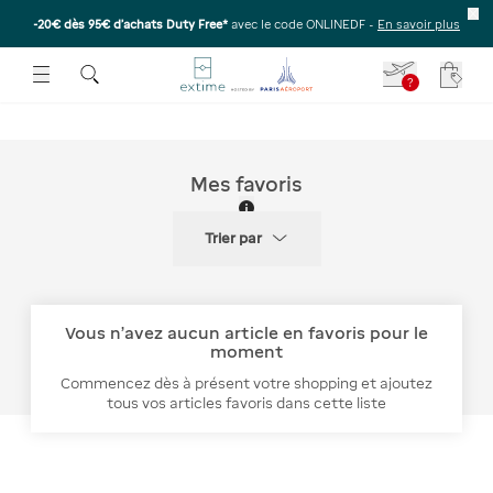
-20€ dès 95€ d’achats Duty Free*
avec le code ONLINEDF -
En savoir plus
E SOUS-MENU
R OUVRIR LE SOUS-MENU
 ESPACE POUR OUVRIR LE SOUS-MENU
?
Votre
Mes favoris
Trier par
Vous n'avez aucun article en favoris pour le
moment
Commencez dès à présent votre shopping et ajoutez
tous vos articles favoris dans cette liste