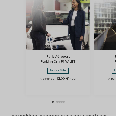
Paris Aéroport
Parking Orly P1 VALET
Service Valet
P
12
€
,
00
A partir de :
/jour
A part
Les parkings économiques pour maîtriser