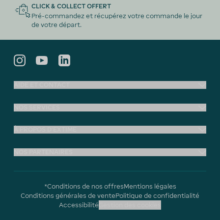
CLICK & COLLECT OFFERT
Pré-commandez et récupérez votre commande le jour
de votre départ.
AIDE ET CONTACT
NOS SERVICES
À PROPOS D'EXTIME
NOS PARTENAIRES
*Conditions de nos offres
Mentions légales
Conditions générales de vente
Politique de confidentialité
Accessibilité
Gestion des cookies