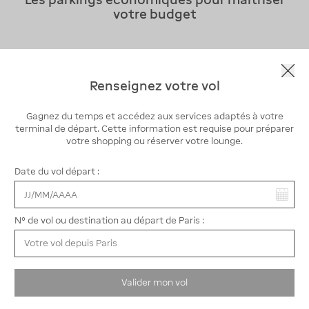
votre budget
Renseignez votre vol
Gagnez du temps et accédez aux services adaptés à votre
terminal de départ. Cette information est requise pour préparer
votre shopping ou réserver votre lounge.
Date du vol départ :
Vous avez sélectionné :
N° de vol ou destination au départ de Paris :
P ECO : stationner malin à petit prix
Valider mon vol
Le
parking PECO
est un parking économique très apprécié
des voyageurs qui partent pour une longue durée. Situé en