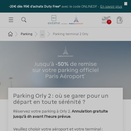
-20€ dès 95€ d’achats Duty Free*
avec le code ONLINEDF -
En savoir plus
E SOUS-MENU
R OUVRIR LE SOUS-MENU
 ESPACE POUR OUVRIR LE SOUS-MENU
?
Votre
Revenir à la page d'accueil
...
Parking
Parking terminal 2 Orly
Parking Orly 2 : où se garer pour un
départ en toute sérénité ?
Réservez votre parking à Orly 2.
Annulation gratuite
jusqu'à 6h avant l'heure prévue
.
Veuillez choisir votre aéroport et votre terminal :