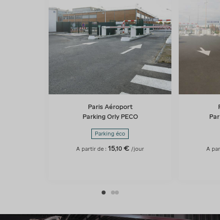
Paris Aéroport
Parking Orly PECO
Par
Parking éco
15
€
,
10
A partir de :
/jour
A par