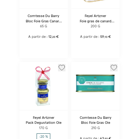
Comtesse Du Barry
Feyel Artzner
Bloc Foie Gras Canard
Foie gras de canard
So
entier
65 G
200 G
A partir de :
12
€
A partir de :
59
€
,
20
,
10
Feyel Artzner
Comtesse Du Barry
Pack Degustation Oie
Bloc Foie Gras Oie
170 G
210 G
-20 %
A partir de :
43
€
,
50