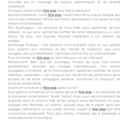
bouchée est un message de saveurs authentiques et de qualité
supérieure.
Pourquoi choisir notre
foie gras
duty free à l'aéroport?
Qualité Supérieure : notre
foie gras
, notamment de la maison Rougié, est
sourcé des meilleures fermes de France, garantissant une saveur et une
texture incomparables.
Prix Avantageux : en achetant en Duty Free, vous bénéficiez de prix
détaxés, ce qui vous permet de profiter de cette délicatesse à un coût
réduit. De plus, nos horaires flexibles s'adaptent à vos besoins de
voyage.
Emballage Pratique : nos produits sont emballés dans un sac spécial
pour garantir leur fraîcheur et leur facilité de transport, que vous
voyagiez vers une destination nationale comme Orly ou internationale.
Puis-je acheter du
foie gras
en duty free pour un vol intérieur?
Absolument! Bien que les avantages fiscaux du duty free soient
généralement associés aux voyages internationaux, nos clients
voyageant à l'intérieur de la France peuvent également profiter de notre
sélection. Cependant, il est toujours bon de vérifier les restrictions de la
douane et de votre compagnie aérienne concernant le transport de
produits alimentaires.
Comment conserver le
foie gras
après l'achat?
Pour garantir la fraîcheur et la saveur de votre
foie gras
, il est essentiel de
le conserver correctement. Après l'achat, nous vous recommandons de
le garder dans un endroit frais et sec jusqu'à votre destination. Si vous
voyagez vers Montréal ou ailleurs, assurez-vous de le placer dans vos
bagages cabine dans un sac scellé. Une fois ouvert, le
foie gras
doit être
consommé rapidement. Pour plus d'infos, n'hésitez pas à demander à
notre personnel en boutique.