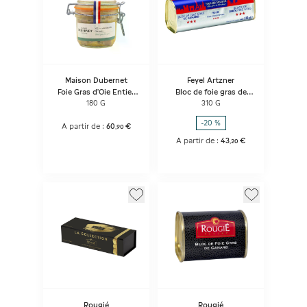
Maison Dubernet
Feyel Artzner
Foie Gras d’Oie Entier
Bloc de foie gras de
en Bocal – 180 g
canard Exclusiv Tr
180 G
310 G
-20 %
A partir de :
60
€
,
90
A partir de :
43
€
,
20
Rougié
Rougié