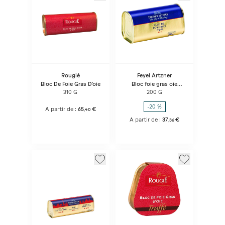
Rougié
Feyel Artzner
Bloc De Foie Gras D'oie
Bloc foie gras oie
Trapeze
310 G
200 G
-20 %
A partir de :
65
€
,
40
A partir de :
37
€
,
36