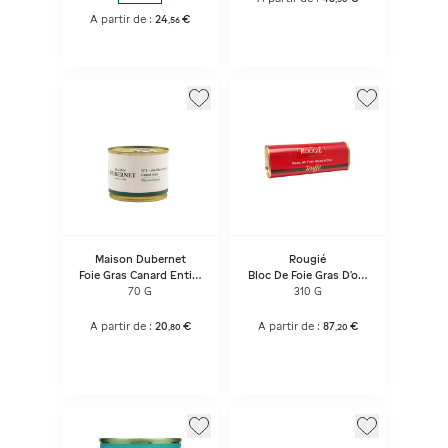
A partir de :
24
€
,
56
Maison Dubernet
Rougié
Foie Gras Canard Entier
Bloc De Foie Gras D'oie
1/12
Truffé
70 G
310 G
A partir de :
20
€
A partir de :
87
€
,
80
,
20