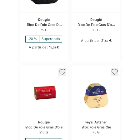
Rougié
Rougié
Bloc De Foie Gras De
Bloc De Foie Gras D'oie
Canard 2 Tranches
2 Tranches
75 G
75 G
-20 %
Superdeals
A partir de :
21
€
,
50
A partir de :
15
€
,
28
Rougié
Feyel Artzner
Bloc De Foie Gras D'oie
Bloc Foie Gras Oie
210 G
75 G