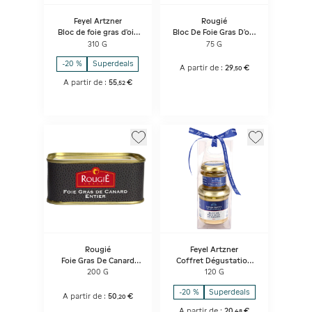
Feyel Artzner
Rougié
Bloc de foie gras d'oie
Bloc De Foie Gras D'oie
Exclusiv Travel
Truffé 2 Tranches
310 G
75 G
-20 %
Superdeals
A partir de :
29
€
,
50
A partir de :
55
€
,
52
Rougié
Feyel Artzner
Foie Gras De Canard
Coffret Dégustation
Entier
Foie Gras Canard &
200 G
120 G
Figues confites
-20 %
Superdeals
A partir de :
50
€
,
20
A partir de :
20
€
,
48