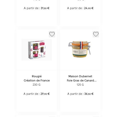
A partir de :
31
€
A partir de :
24
€
,
50
,
90
Rougié
Maison Dubernet
Création de France
Foie Gras de Canard
Entier en Bocal – 125 g
230 G
125 G
A partir de :
29
€
A partir de :
36
€
,
90
,
50