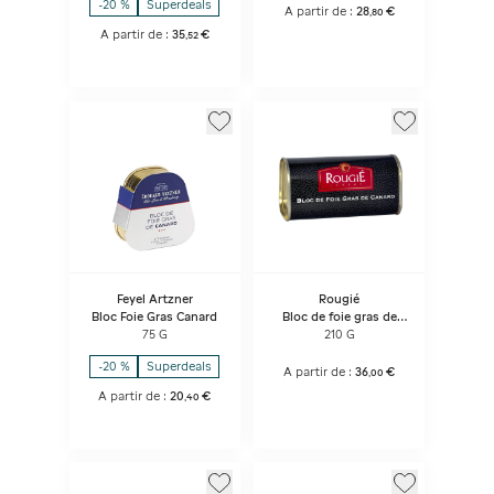
-20 %
Superdeals
A partir de :
28
€
,
80
A partir de :
35
€
,
52
Feyel Artzner
Rougié
Bloc Foie Gras Canard
Bloc de foie gras de
canard
75 G
210 G
-20 %
Superdeals
A partir de :
36
€
,
00
A partir de :
20
€
,
40