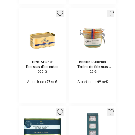
Feyel Artzner
Maison Dubernet
Foie gras d'oie entier
Terrine de foie gras
d'oie entier mi-cuit
200 G
125 G
A partir de :
78
€
A partir de :
49
€
,
50
,
90