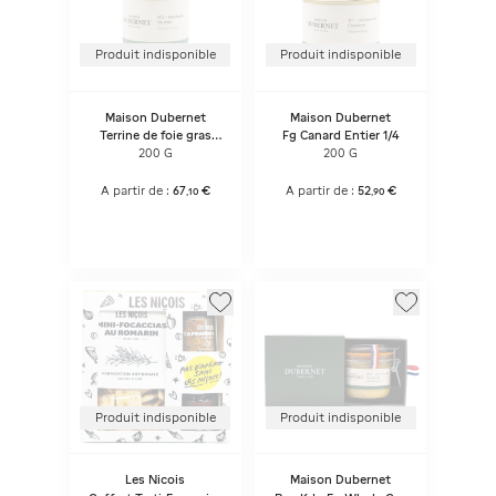
Produit indisponible
Produit indisponible
Maison Dubernet
Maison Dubernet
Terrine de foie gras
Fg Canard Entier 1/4
d'oie entier mi-cuit
200 G
200 G
A partir de :
67
€
A partir de :
52
€
,
10
,
90
Produit indisponible
Produit indisponible
Les Nicois
Maison Dubernet