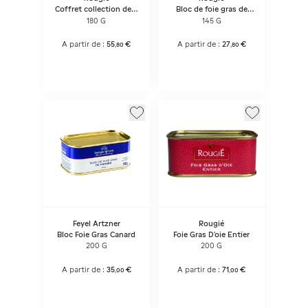
Coffret collection de 3
Bloc de foie gras de
Foie gras de canard
canard
180 G
145 G
entier
A partir de :
55
€
A partir de :
27
€
,
80
,
80
Feyel Artzner
Rougié
Bloc Foie Gras Canard
Foie Gras D'oie Entier
200 G
200 G
A partir de :
35
€
A partir de :
71
€
,
00
,
00