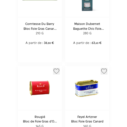
Comtesse Du Barry
Maison Dubernet
Bloc Foie Gras Canard
Baguette Chic Foie
So
Gras 4x70g 1/12
210 G
280 G
A partir de :
36
€
A partir de :
63
€
,
80
,
60
Rougié
Feyel Artzner
Bloc de Foie Gras d'Oie
Bloc Foie Gras Canard
Boîte Trapèze
145 G
160 G