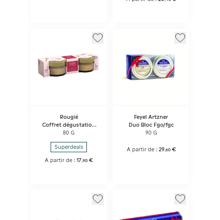
Rougié
Feyel Artzner
Coffret dégustation
Duo Bloc Fgo/fgc
duo de bloc de foie
80 G
90 G
gras
Superdeals
A partir de :
29
€
,
60
A partir de :
17
€
,
90