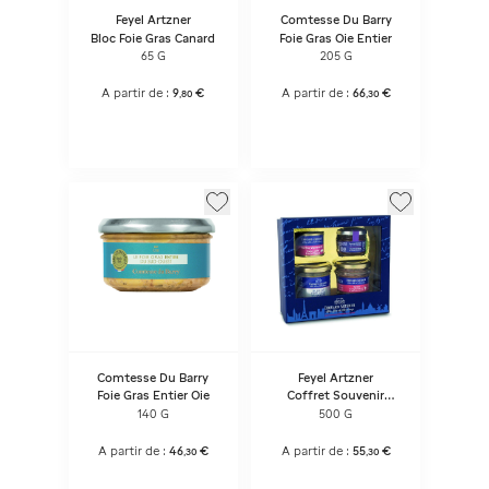
Feyel Artzner
Comtesse Du Barry
Bloc Foie Gras Canard
Foie Gras Oie Entier
65 G
205 G
A partir de :
9
€
A partir de :
66
€
,
80
,
30
Comtesse Du Barry
Feyel Artzner
Foie Gras Entier Oie
Coffret Souvenir
Canard
140 G
500 G
A partir de :
46
€
A partir de :
55
€
,
30
,
30