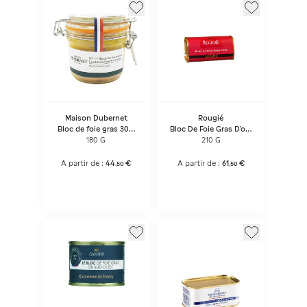
Maison Dubernet
Rougié
Bloc de foie gras 30%
Bloc De Foie Gras D'oie
morceaux
Truffé
180 G
210 G
A partir de :
44
€
A partir de :
61
€
,
50
,
50