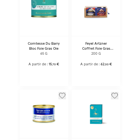
Comtesse Du Barry
Feyel Artzner
Bloc Foie Gras Oie
Coffret Foie Gras
Canard/terrine Oie
65 G
200 G
A partir de :
15
€
A partir de :
62
€
,
70
,
00