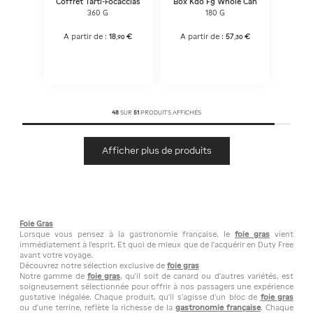
Coffret Tarti-Focaccias
Box Kdo Fg Whole Can
360 G
180 G
A partir de :
18
€
A partir de :
57
€
,
90
,
30
48
SUR
51
PRODUITS AFFICHÉS
Afficher plus de produits
Foie Gras
Lorsque vous pensez à la gastronomie française, le
foie gras
vient
immédiatement à l'esprit. Et quoi de mieux que de l'acquérir en Duty Free
avant votre voyage.
Découvrez notre sélection exclusive de
foie gras
Notre gamme de
foie gras
, qu'il soit de canard ou d'autres variétés, est
soigneusement sélectionnée pour offrir à nos passagers une expérience
gustative inégalée. Chaque produit, qu'il s'agisse d'un bloc de
foie gras
ou d'une terrine, reflète la richesse de la
gastronomie française
. Chaque