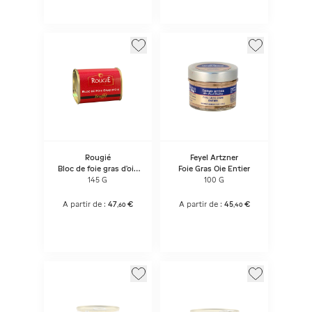
Rougié
Feyel Artzner
Bloc de foie gras d'oie
Foie Gras Oie Entier
aux truffes
145 G
100 G
A partir de :
47
€
A partir de :
45
€
,
60
,
40