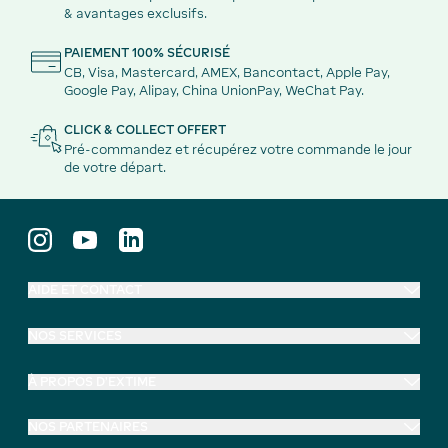
& avantages exclusifs.
PAIEMENT 100% SÉCURISÉ
CB, Visa, Mastercard, AMEX, Bancontact, Apple Pay,
Google Pay, Alipay, China UnionPay, WeChat Pay.
CLICK & COLLECT OFFERT
Pré-commandez et récupérez votre commande le jour
de votre départ.
AIDE ET CONTACT
NOS SERVICES
À PROPOS D'EXTIME
NOS PARTENAIRES