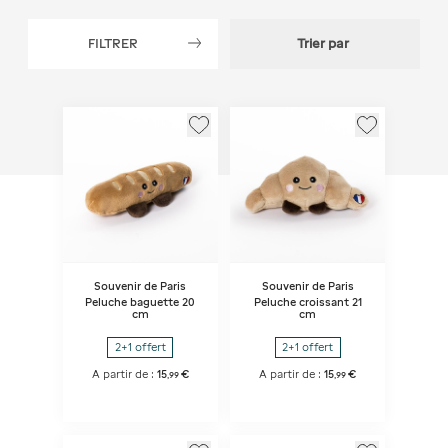
FILTRER
Trier par
Souvenir de Paris
Souvenir de Paris
Peluche baguette 20
Peluche croissant 21
cm
cm
2+1 offert
2+1 offert
A partir de :
15
€
A partir de :
15
€
,
99
,
99