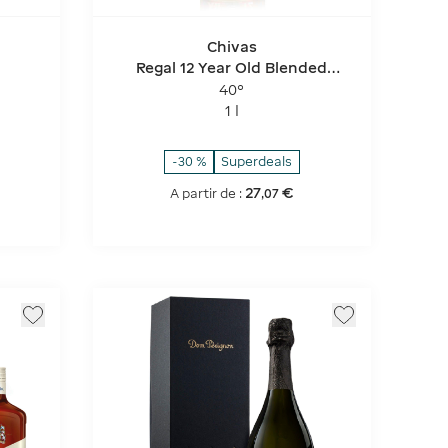
Chivas
Regal 12 Year Old Blended
Scotch Whisky
40°
1 l
-30 %
Superdeals
27
€
A partir de :
,
07