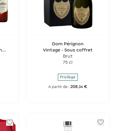
Dom Pérignon
h
Vintage - Sous coffret
Brut
75 cl
Privilège
208
€
A partir de :
,
34