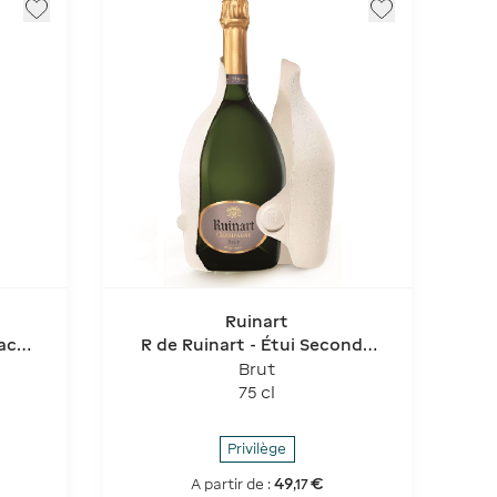
Ruinart
ack
R de Ruinart - Étui Seconde
Peau
Brut
75 cl
Privilège
49
€
A partir de :
,
17