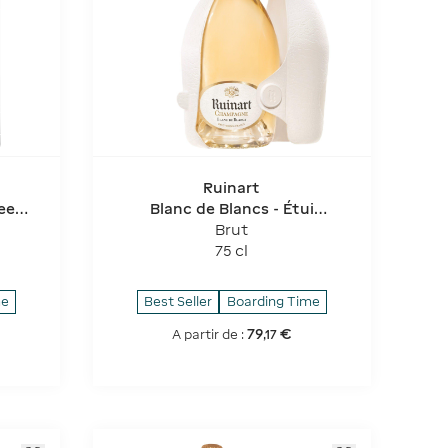
Ruinart
ee
Blanc de Blancs - Étui
Seconde Peau
Brut
75 cl
me
Best Seller
Boarding Time
79
€
A partir de :
,
17