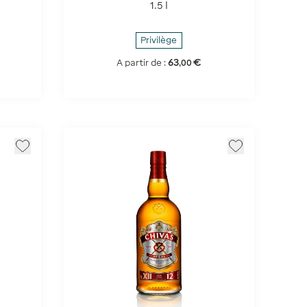
1.5 l
Privilège
63
€
A partir de :
,
00