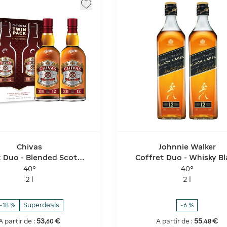
Chivas
Johnnie Walker
t Duo - Blended Scotch
Coffret Duo - Whisky Bl
Whisky - 12 Ans
Label
40°
40°
2 l
2 l
-18 %
Superdeals
-6 %
53
€
55
€
A partir de :
A partir de :
,
60
,
48