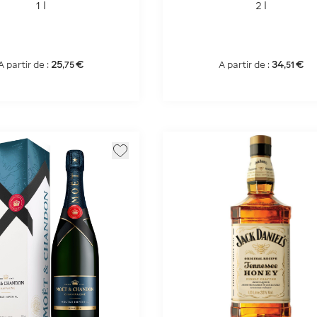
1 l
2 l
25
€
34
€
A partir de :
A partir de :
,
75
,
51