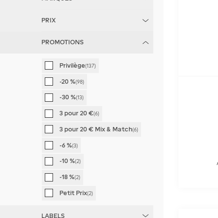
PRIX
PROMOTIONS
Johnnie Walker
(
24
)
€
€
Paris Séduction
(
24
)
Privilège
(
137
)
Hennessy
(
23
)
-20 %
(
98
)
Glenfiddich
(
18
)
-30 %
(
13
)
Jack Daniel's
(
16
)
3 pour 20 €
(
6
)
Bowmore
(
15
)
3 pour 20 € Mix & Match
(
6
)
Veuve Clicquot
(
14
)
-6 %
(
3
)
Moët & Chandon
(
13
)
-10 %
(
2
)
Bottega
(
12
)
-18 %
(
2
)
Louis Latour
(
12
)
Petit Prix
(
2
)
Martell
(
12
)
LABELS