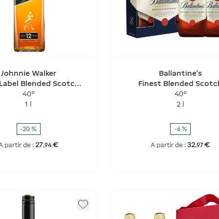
Johnnie Walker
Ballantine's
 Label Blended Scotch
Finest Blended Scotc
Whisky
Whisky - Pack de 2
40°
40°
1 l
2 l
-20 %
-6 %
27
€
32
€
A partir de :
A partir de :
,
94
,
97