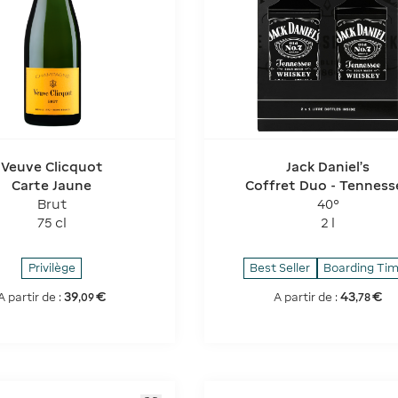
Veuve Clicquot
Jack Daniel's
Carte Jaune
Coffret Duo - Tenness
Whiskey
Brut
40°
75 cl
2 l
Privilège
Best Seller
Boarding Ti
39
€
43
€
A partir de :
A partir de :
,
09
,
78