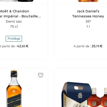
Moët & Chandon
Jack Daniel's
r Impérial - Bouteille
Tennessee Honey
Sous Coffret
Demi sec
35°
75 cl
1 l
Privilège
42
€
25
€
A partir de :
A partir de :
,
50
,
75