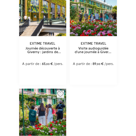
EXTIME TRAVEL
EXTIME TRAVEL
Journée découverte à
Visite audioguidée
Giverny : jardins de
d’une journée à Giverny
Monet et shopping à
- jardins de Monet et
l’outlet McArthurGlen
musée des
Paris Giverny depuis
Impressionismes
A partir de :
65
€
/pers.
A partir de :
89
€
/pers.
,
00
,
00
Paris
depuis Paris