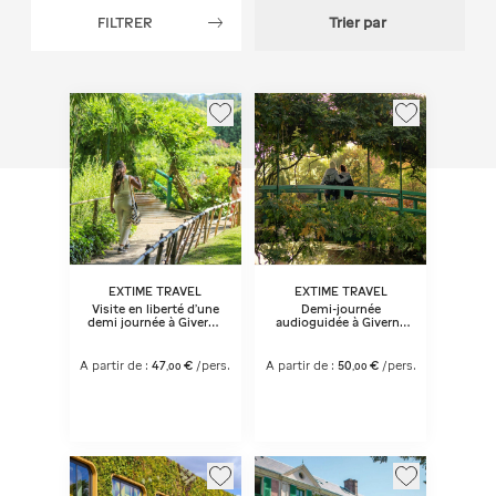
FILTRER
Trier par
EXTIME TRAVEL
EXTIME TRAVEL
Visite en liberté d’une
Demi-journée
demi journée à Giverny
audioguidée à Giverny
- jardins de Monet
- jardins de Monet
depuis Paris
depuis Paris
A partir de :
47
€
/pers.
A partir de :
50
€
/pers.
,
00
,
00