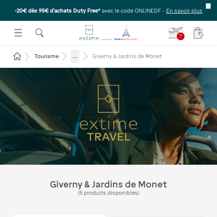
-20€ dès 95€ d’achats Duty Free*
avec le code ONLINEDF -
En savoir plus
E SOUS-MENU
R OUVRIR LE SOUS-MENU
 ESPACE POUR OUVRIR LE SOUS-MENU
?
Votre
Revenir à la page d'accueil
...
Tourisme
Giverny & Jardins de Monet
Giverny et les jardins de
Monet : visite et excursion
depuis Paris
Giverny & Jardins de Monet
(
5
produits disponibles
)