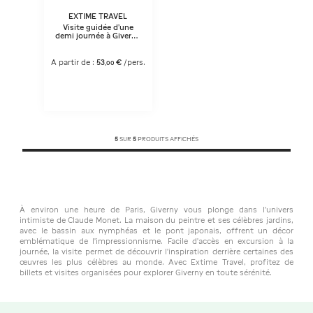
EXTIME TRAVEL
Visite guidée d’une
demi journée à Giverny
- jardins de Monet
depuis Paris
A partir de :
53
€
/pers.
,
00
5
SUR
5
PRODUITS AFFICHÉS
À environ une heure de Paris, Giverny vous plonge dans l’univers
intimiste de Claude Monet. La maison du peintre et ses célèbres jardins,
avec le bassin aux nymphéas et le pont japonais, offrent un décor
emblématique de l’impressionnisme. Facile d’accès en excursion à la
journée, la visite permet de découvrir l’inspiration derrière certaines des
œuvres les plus célèbres au monde. Avec Extime Travel, profitez de
billets et visites organisées pour explorer Giverny en toute sérénité.