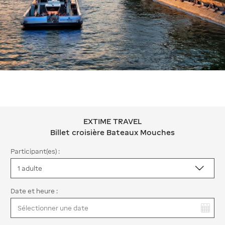
EXTIME TRAVEL
EXTIME TRAVEL Billet croisière Bat
Billet croisière Bateaux Mouches
Participant(es) :
Date et heure :
Vous avez sélectionné :