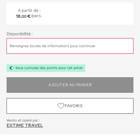
A partir de :
18
€
/pers.
,
00
Disponibilité :
Renseignez toutes les informations pour continuer
Vous cumulez des points pour cet achat
AJOUTER AU PANIER
FAVORIS
Vendu et opéré par :
EXTIME TRAVEL