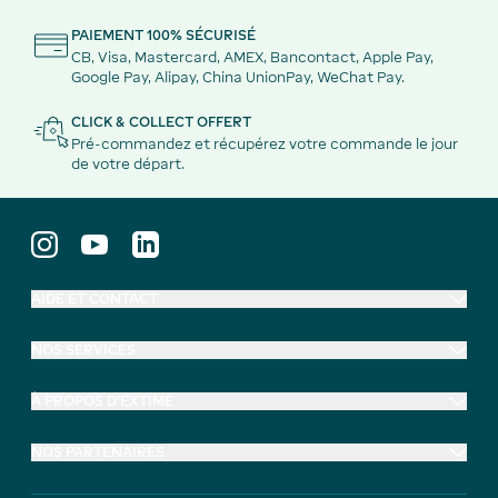
PAIEMENT 100% SÉCURISÉ
CB, Visa, Mastercard, AMEX, Bancontact, Apple Pay,
Google Pay, Alipay, China UnionPay, WeChat Pay.
CLICK & COLLECT OFFERT
Pré-commandez et récupérez votre commande le jour
de votre départ.
AIDE ET CONTACT
NOS SERVICES
À PROPOS D'EXTIME
NOS PARTENAIRES