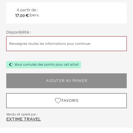
A partir de :
17
€
/pers.
,
00
Disponibilité :
Renseignez toutes les informations pour continuer
Vous cumulez des points pour cet achat
AJOUTER AU PANIER
FAVORIS
Vendu et opéré par :
EXTIME TRAVEL