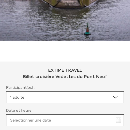
EXTIME TRAVEL
EXTIME TRAVEL Billet croisière Vede
Billet croisière Vedettes du Pont Neuf
Participant(es) :
Date et heure :
Vous avez sélectionné :