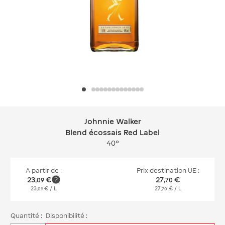
Johnnie Walker
Johnnie Walker Blend écossais Red L
Blend écossais Red Label
40°
A partir de :
Prix destination UE :
23
€
27
€
,
09
,
70
23
€
/ L
27
€
/ L
,
09
,
70
Quantité :
Disponibilité :