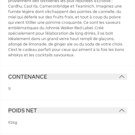
proviennent des distilleries les plus réputées d’Écosse :
Cardhu, Caol Ila, Cameronbridge et Teaninich. Imaginez une
fumée légère dont s’échappent des pointes de cannelle, du
miel qui déferle sur des fruits frais, et tout à coup du poivre
qui vient titiller une pomme croquante. Ce sont les saveurs
emblématiques du Johnnie Walker Red Label. Créé
spécialement pour l’élaboration de long drinks, il se boit
idéalement dans un grand verre haut rempli de glaçons,
allongé de limonade, de ginger ale ou du soda de votre choix.
C’est le cadeau parfait pour ceux qui aiment à la fois les bons
whiskys et les cocktails savoureux.
CONTENANCE
1l
POIDS NET
924g