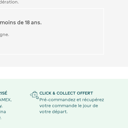
dération.
moins de 18 ans.
igne.
ISÉ
CLICK & COLLECT OFFERT
 AMEX,
Pré-commandez et récupérez
y,
votre commande le jour de
ina
votre départ.
.