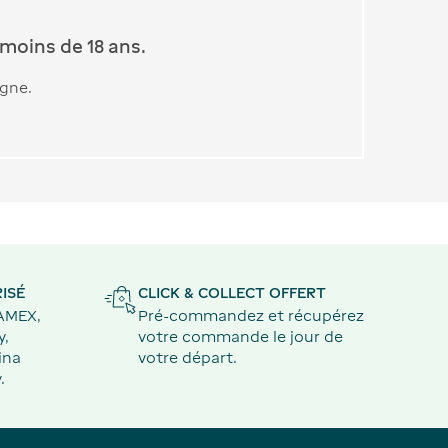
moins de 18 ans.
igne.
ISÉ
CLICK & COLLECT OFFERT
 AMEX,
Pré-commandez et récupérez
y,
votre commande le jour de
ina
votre départ.
.