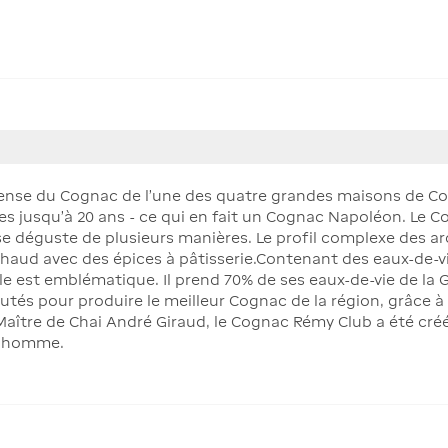
tense du Cognac de l'une des quatre grandes maisons de C
ies jusqu'à 20 ans - ce qui en fait un Cognac Napoléon. Le
 se déguste de plusieurs manières. Le profil complexe des a
t chaud avec des épices à pâtisserie.Contenant des eaux-de
e est emblématique. Il prend 70% de ses eaux-de-vie de la
és pour produire le meilleur Cognac de la région, grâce à
e Maître de Chai André Giraud, le Cognac Rémy Club a été 
r homme.