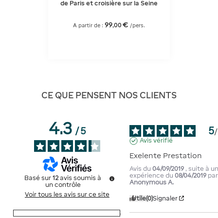
de Paris et croisière sur la Seine
99
€
,
00
A partir de :
/pers.
CE QUE PENSENT NOS CLIENTS
4.3
5
/
5
/
Avis vérifié
Exelente Prestation
Avis du
04/09/2019
, suite à u
expérience du
08/04/2019
pa
Basé sur
12
avis soumis à
Anonymous A.
un contrôle
Voir tous les avis sur ce site
Utile
(0)
Signaler
5
étoiles
5