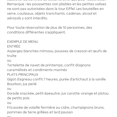
Remarque : les poussettes non pliables et les petites valises
ne sont pas autorisées dans la tour Eiffel. Les bouteilles en
verre, couteaux, objets tranchants, cadenas, alcool et
aérosols y sont interdits.
Pour toute réservation de plus de 10 personnes, des
conditions différentes s’appliquent.
EXEMPLE DE MENU
ENTRÉE
Asperges blanches mimosa, pousses de cresson et œufs de
truite
ou
Tartelette de navet de printemps, confit d’oignons
caramélisés et condiments marinés
PLATS PRINCIPAUX
Gigot d’agneau confit 7 heures, purée d’artichaut à la vanille
Bourbon, jus perlé
ou
Dorade snackée, petit épeautre, jus carotte-orange et pistou
de petits pois
ou
Fricassée de volaille fermière au cidre, champignons bruns,
pommes de terre grillées et lard paysan
ou