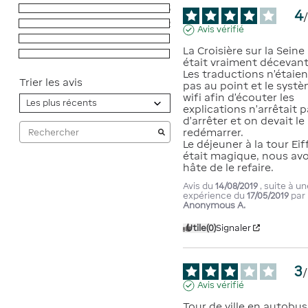
4
étoiles
5
4
3
étoiles
2
Avis vérifié
2
étoiles
0
La Croisière sur la Seine 
1
étoile
0
était vraiment décevante
Les traductions n'étaient
Trier les avis
pas au point et le systè
wifi afin d'écouter les 
explications n'arrêtait p
d'arrêter et on devait le 
redémarrer.

Le déjeuner à la tour Eiff
était magique, nous avo
hâte de le refaire.
Avis du
14/08/2019
, suite à u
expérience du
17/05/2019
par
Anonymous A.
Utile
(0)
Signaler
3
/
Avis vérifié
Tour de ville en autobus 