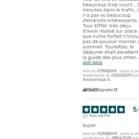
beaucoup trop court... 3
minutes dans le trafic, o
n’a pas vu beaucoup 
d’endroits intéressants.

Tour Eiffel: très déçu 
d’avoir réalisé sur place 
que notre forfait n’inclua
pas de pouvoir monter a
sommet. Toutefois, le 
déjeuner était excellent 
la guide des plus atten
..
voir plus
Avis du
07/08/2019
, suite à u
expérience du
02/06/2019
pa
Anonymous A.
Utile
(0)
Signaler
5
/
Avis vérifié
Super
Avis du
02/08/2019
, suite à u
expérience du
28/04/2019
par