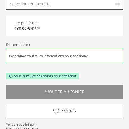
Vous avez sélectionné :
A partir de :
190
€
/pers.
,
00
Disponibilité :
Renseignez toutes les informations pour continuer
Vous cumulez des points pour cet achat
AJOUTER AU PANIER
FAVORIS
Vendu et opéré par :
EXTIME TRAVEL