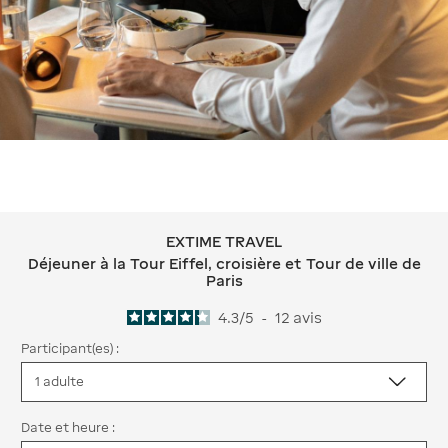
EXTIME TRAVEL
EXTIME TRAVEL Déjeuner à la Tour Eiffe
Déjeuner à la Tour Eiffel, croisière et Tour de ville de
Paris
4.3
/
5
-
12
avis
Participant(es) :
Date et heure :