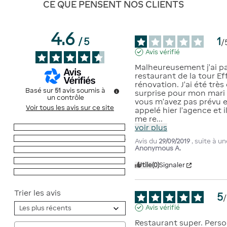
CE QUE PENSENT NOS CLIENTS
4.6
1
/
5
/
Avis vérifié
Malheureusement j’ai pas 
restaurant de la tour Eff
rénovation. J’ai été très
Basé sur
51
avis soumis à
surprise pour mon mari 
un contrôle
vous m’avez pas prévu et
Voir tous les avis sur ce site
appelé hier l’agence et i
me re
...
voir plus
5
étoiles
33
4
étoiles
16
Avis du
29/09/2019
, suite à 
Anonymous A.
3
étoiles
1
2
étoiles
0
Utile
(0)
Signaler
1
étoile
1
Trier les avis
5
/
Avis vérifié
Restaurant super. Person