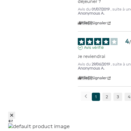
déjeuner ?
Avis du
01/07/2019
, suite à 
Anonymous A.
Utile
(0)
Signaler
4
Avis vérifié
Je reviendrai
Avis du
29/06/2019
, suite à 
Anonymous A.
Utile
(0)
Signaler
1
2
3
4