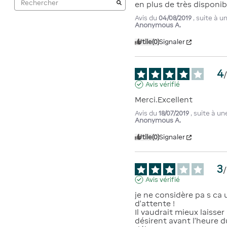
en plus de très disponibl
Avis du
04/08/2019
, suite à 
Anonymous A.
Utile
(0)
Signaler
4
Avis vérifié
Merci.Excellent
Avis du
18/07/2019
, suite à u
Anonymous A.
Utile
(0)
Signaler
3
/
Avis vérifié
je ne considère pa s ca u
d'attente !

Il vaudrait mieux laisser
désirent avant l'heure d