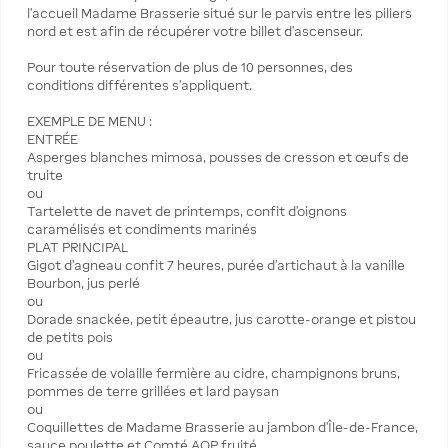
l’accueil Madame Brasserie situé sur le parvis entre les piliers
nord et est afin de récupérer votre billet d’ascenseur.
Pour toute réservation de plus de 10 personnes, des
conditions différentes s’appliquent.
EXEMPLE DE MENU :
ENTRÉE
Asperges blanches mimosa, pousses de cresson et œufs de
truite
ou
Tartelette de navet de printemps, confit d’oignons
caramélisés et condiments marinés
PLAT PRINCIPAL
Gigot d’agneau confit 7 heures, purée d’artichaut à la vanille
Bourbon, jus perlé
ou
Dorade snackée, petit épeautre, jus carotte-orange et pistou
de petits pois
ou
Fricassée de volaille fermière au cidre, champignons bruns,
pommes de terre grillées et lard paysan
ou
Coquillettes de Madame Brasserie au jambon d’Île-de-France,
sauce poulette et Comté AOP fruité