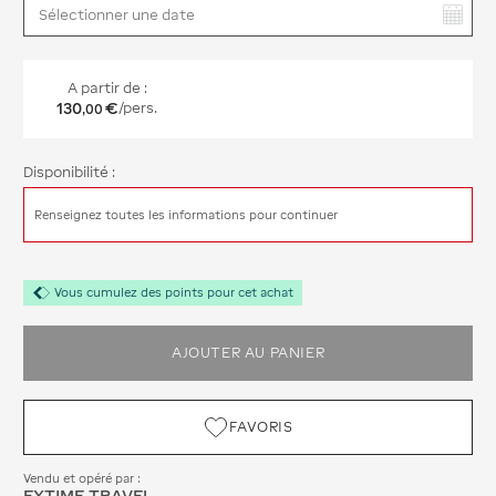
Vous avez sélectionné :
A partir de :
130
€
/pers.
,
00
Disponibilité :
Renseignez toutes les informations pour continuer
Vous cumulez des points pour cet achat
AJOUTER AU PANIER
FAVORIS
Vendu et opéré par :
EXTIME TRAVEL