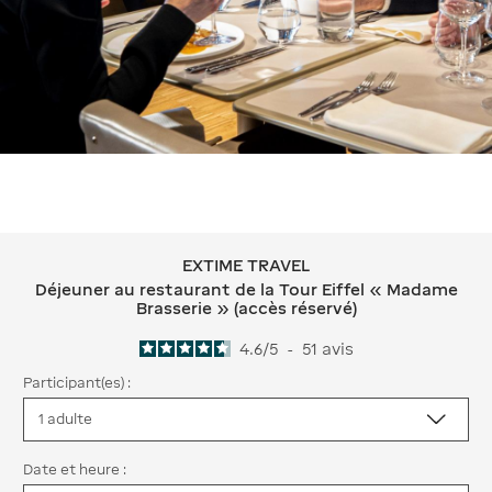
EXTIME TRAVEL
EXTIME TRAVEL Déjeuner au restauran
Déjeuner au restaurant de la Tour Eiffel « Madame
Brasserie » (accès réservé)
4.6
/
5
-
51
avis
Participant(es) :
Date et heure :