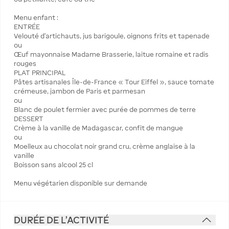
Menu enfant :
ENTRÉE
Velouté d’artichauts, jus barigoule, oignons frits et tapenade
ou
Œuf mayonnaise Madame Brasserie, laitue romaine et radis
rouges
PLAT PRINCIPAL
Pâtes artisanales Île-de-France « Tour Eiffel », sauce tomate
crémeuse, jambon de Paris et parmesan
ou
Blanc de poulet fermier avec purée de pommes de terre
DESSERT
Crème à la vanille de Madagascar, confit de mangue
ou
Moelleux au chocolat noir grand cru, crème anglaise à la
vanille
Boisson sans alcool 25 cl
Menu végétarien disponible sur demande
DURÉE DE L'ACTIVITÉ