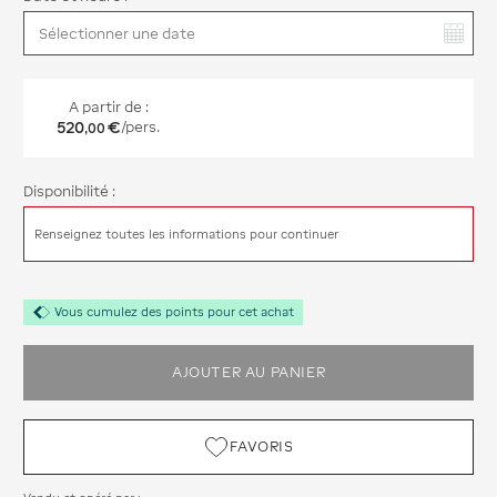
Vous avez sélectionné :
A partir de :
520
€
/pers.
,
00
Disponibilité :
Renseignez toutes les informations pour continuer
Vous cumulez des points pour cet achat
AJOUTER AU PANIER
FAVORIS