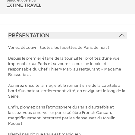
Vendu et opéré par :
EXTIME TRAVEL
PRÉSENTATION
Venez découvrir toutes les facettes de Paris de nuit !
Depuis le premier étage de la tour Eiffel, profitez d’une vue
imprenable sur Paris et savourez la cuisine locale et
responsable du Chef Thierry Marx au restaurant « Madame
Brasserie ».
Admirez ensuite la magie et le romantisme de la capitale à
bord d’un bateau entièrement vitré, en naviguant le long de la
Seine.
Enfin, plongez dans l’atmosphère du Paris d’autrefois et
laissez-vous émerveiller par le célèbre French Cancan,
magnifiquement interprété par les danseuses du Moulin
Rouge !
N’est-il pas dit que Paris est magique ?