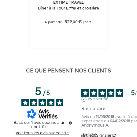
EXTIME TRAVEL
Dîner à la Tour Eiffel et croisière
329
€
,
00
A partir de :
/pers.
CE QUE PENSENT NOS CLIENTS
5
5
/
5
/
Avis vérifié
Rien a dire
Avis du
19/03/2018
, suite à un
expérience du
04/02/2018
pa
Basé sur
1
avis soumis à un
Anonymous A.
contrôle
Voir tous les avis sur ce site
Utile
(0)
Signaler