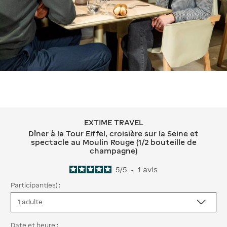
EXTIME TRAVEL
EXTIME TRAVEL Dîner à la Tour Eiffel,
Dîner à la Tour Eiffel, croisière sur la Seine et
spectacle au Moulin Rouge (1/2 bouteille de
champagne)
5
/
5
-
1
avis
Participant(es) :
Date et heure :