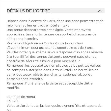
DÉTAILS DE L'OFFRE
Dépose dans le centre de Paris, dans une zone permettant de
rejoindre facilement votre hôtel en taxi.
Une tenue décontractée est exigée. Veste et cravate
appréciées. Les shorts, tenues de sport et chaussures de
sport sont interdits.
Vestiaire obligatoire au Moulin Rouge (non inclus).
L’âge minimum pour assister au spectacle est de 6 ans.
Veuillez noter que, même si vous disposez d’un accès réservé
à la tour Eiffel, des temps d’attente peuvent subsister au
contrôle de sécurité ainsi que pour l’ascenseur.
Remarque : les poussettes non pliables et les petites valises
ne sont pas autorisées dans la tour Eiffel. Les bouteilles en
verre, couteaux, objets tranchants, cadenas, alcool et
aérosols sont interdits.
Remarque : l’itinéraire de la visite est susceptible d’être
modifié.
Exemple de menu
ENTRÉE
Velouté d’artichauts, jus barigoule, oignons frits et tapenade
ou