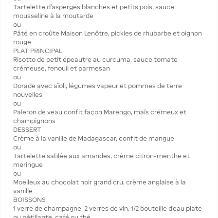
Tartelette d’asperges blanches et petits pois, sauce
mousseline à la moutarde
ou
Pâté en croûte Maison Lenôtre, pickles de rhubarbe et oignon
rouge
PLAT PRINCIPAL
Risotto de petit épeautre au curcuma, sauce tomate
crémeuse, fenouil et parmesan
ou
Dorade avec aïoli, légumes vapeur et pommes de terre
nouvelles
ou
Paleron de veau confit façon Marengo, maïs crémeux et
champignons
DESSERT
Crème à la vanille de Madagascar, confit de mangue
ou
Tartelette sablée aux amandes, crème citron-menthe et
meringue
ou
Moelleux au chocolat noir grand cru, crème anglaise à la
vanille
BOISSONS
1 verre de champagne, 2 verres de vin, 1/2 bouteille d’eau plate
ou pétillante, café ou thé