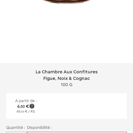
La Chambre Aux Confitures
La Chambre Aux Confitures Figue, N
Figue, Noix & Cognac
100 G
A partir de :
6
€
,
50
65
€
/ KG
,
00
Quantité :
Disponibilité :