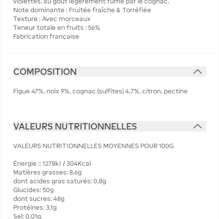
violettes, au goût légèrement fumé par le cognac.
Note dominante : Fruitée fraîche & Torréfiée
Texture : Avec morceaux
Teneur totale en fruits : 56%
Fabrication française
COMPOSITION
Figue 47%, noix 9%, cognac (sulfites) 4,7%, citron, pectine
VALEURS NUTRITIONNELLES
VALEURS NUTRITIONNELLES MOYENNES POUR 100G
Énergie :: 1278kJ / 304Kcal
Matières grasses: 8,6g
dont acides gras saturés: 0,8g
Glucides: 50g
dont sucres: 48g
Protéines: 3,1g
Sel: 0,01g.