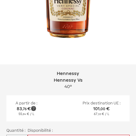
Hennessy
Hennessy Hennessy Vs
Hennessy Vs
40°
A partir de :
Prix destination UE :
83
€
101
€
,
76
,
00
55
€
/ L
67
€
/ L
,
84
,
33
Quantité :
Disponibilité :