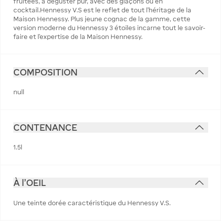
fruitées, à déguster pur, avec des glaçons ou en
cocktail.Hennessy V.S est le reflet de tout l’héritage de la
Maison Hennessy. Plus jeune cognac de la gamme, cette
version moderne du Hennessy 3 étoiles incarne tout le savoir-
faire et l’expertise de la Maison Hennessy.
COMPOSITION
null
CONTENANCE
1.5l
À l'OEIL
Une teinte dorée caractéristique du Hennessy V.S.