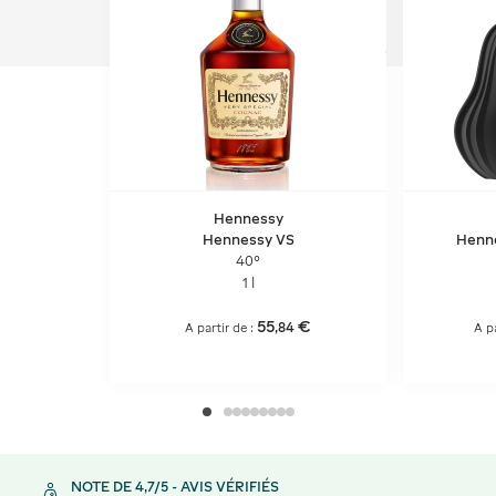
Hennessy
Hennessy VS
Henne
40°
1 l
55
€
,
84
A partir de :
A pa
NOTE DE 4,7/5 - AVIS VÉRIFIÉS