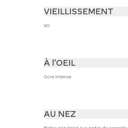
VIEILLISSEMENT
XO
À l'OEIL
Ocre intense
AU NEZ
Riche: nez épicé aux notes de cannelle 