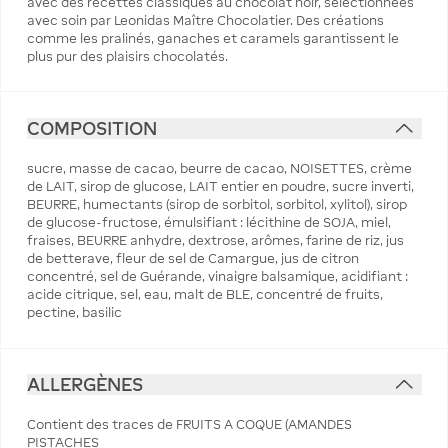
avec des recettes classiques au chocolat noir, sélectionnées
avec soin par Leonidas Maître Chocolatier. Des créations
comme les pralinés, ganaches et caramels garantissent le
plus pur des plaisirs chocolatés.
COMPOSITION
sucre, masse de cacao, beurre de cacao, NOISETTES, crème
de LAIT, sirop de glucose, LAIT entier en poudre, sucre inverti,
BEURRE, humectants (sirop de sorbitol, sorbitol, xylitol), sirop
de glucose-fructose, émulsifiant : lécithine de SOJA, miel,
fraises, BEURRE anhydre, dextrose, arômes, farine de riz, jus
de betterave, fleur de sel de Camargue, jus de citron
concentré, sel de Guérande, vinaigre balsamique, acidifiant :
acide citrique, sel, eau, malt de BLE, concentré de fruits,
pectine, basilic
ALLERGÈNES
Contient des traces de FRUITS A COQUE (AMANDES
PISTACHES