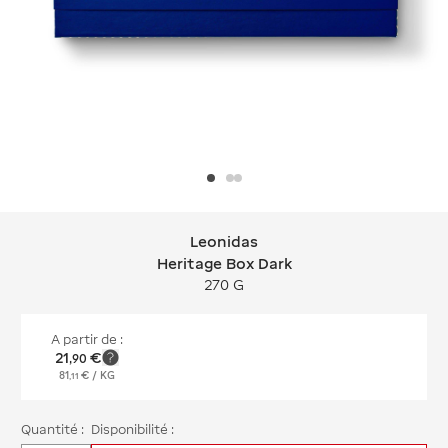
Leonidas
Leonidas Heritage Box Dark
Heritage Box Dark
270 G
A partir de :
21
€
,
90
81
€
/ KG
,
11
Quantité :
Disponibilité :