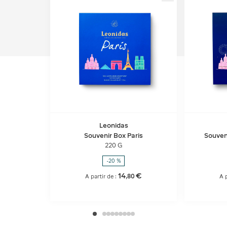
Leonidas
Souvenir Box Paris
Souveni
220 G
-20 %
14
€
,
80
A partir de :
A p