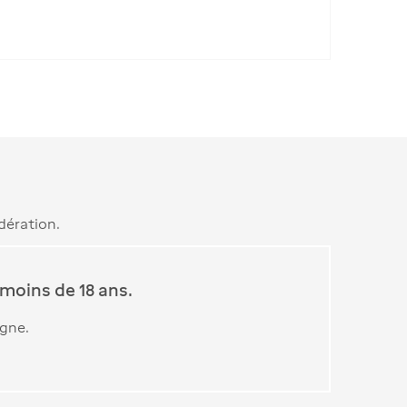
dération.
moins de 18 ans.
igne.