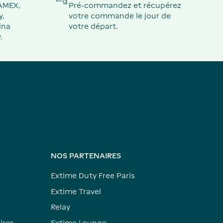
 AMEX,
Pré-commandez et récupérez
y,
votre commande le jour de
ina
votre départ.
.
NOS PARTENAIRES
Extime Duty Free Paris
Extime Travel
Relay
ires
Extime Lounge