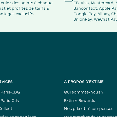
mulez des points à chaque
CB, Visa, Mastercard,
at et profitez de tarifs &
Bancontact, Apple Pa
ntages exclusifs.
Google Pay, Alipay, Ch
UnionPay, WeChat Pay
RVICES
À PROPOS D'EXTIME
 Paris-CDG
Qui sommes-nous ?
Paris-Orly
Extime Rewards
Collect
Nos prix et récompenses
tiques et services
Nos marchands et partena