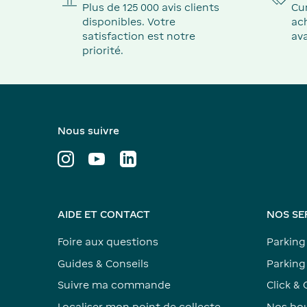
Plus de 125 000 avis clients
Cu
disponibles. Votre
ach
satisfaction est notre
ava
priorité.
Nous suivre
AIDE ET CONTACT
NOS SE
Foire aux questions
Parking
Guides & Conseils
Parking 
Suivre ma commande
Click & 
Localiser mon point de collecte
Nos bou