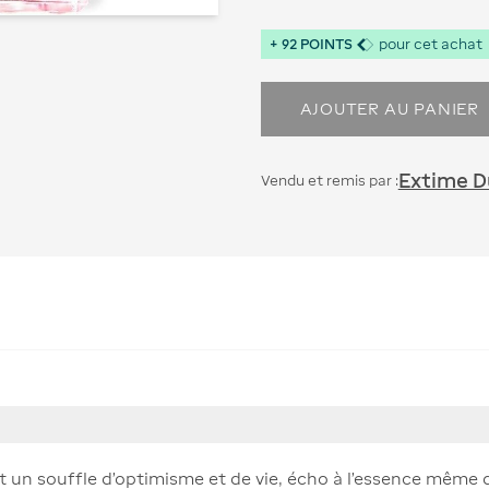
+
92
POINTS
pour cet achat
AJOUTER AU PANIER
Extime Du
Vendu et remis par :
 un souffle d'optimisme et de vie, écho à l'essence même de 