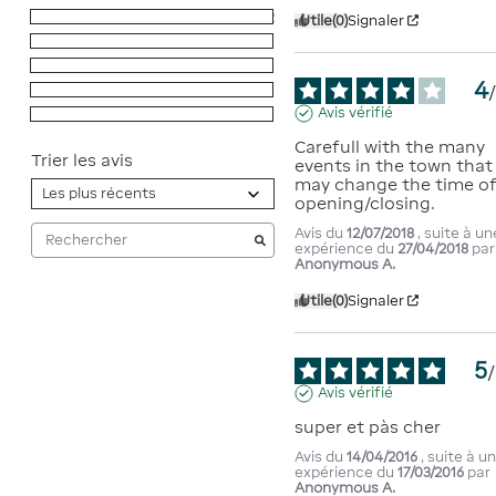
5
étoiles
2
Utile
(0)
Signaler
4
étoiles
1
3
étoiles
0
4
2
étoiles
0
Avis vérifié
1
étoile
0
Carefull with the many 
Trier les avis
events in the town that 
may change the time of
opening/closing.
Avis du
12/07/2018
, suite à un
expérience du
27/04/2018
par
Anonymous A.
Utile
(0)
Signaler
5
/
Avis vérifié
super et pàs cher
Avis du
14/04/2016
, suite à u
expérience du
17/03/2016
par
Anonymous A.