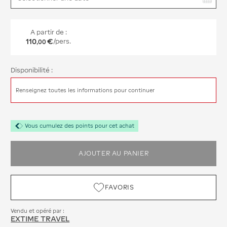
A partir de :
110
€
/pers.
,
00
Disponibilité :
Renseignez toutes les informations pour continuer
Vous cumulez des points pour cet achat
AJOUTER AU PANIER
FAVORIS
Vendu et opéré par :
EXTIME TRAVEL