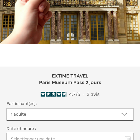
EXTIME TRAVEL
EXTIME TRAVEL Paris Museum Pass 2
Paris Museum Pass 2 jours
4.7
/
5
-
3
avis
Participant(es) :
Date et heure :
Vous avez sélectionné :