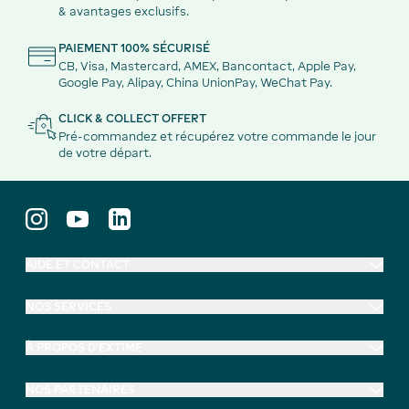
& avantages exclusifs.
PAIEMENT 100% SÉCURISÉ
CB, Visa, Mastercard, AMEX, Bancontact, Apple Pay,
Google Pay, Alipay, China UnionPay, WeChat Pay.
CLICK & COLLECT OFFERT
Pré-commandez et récupérez votre commande le jour
de votre départ.
AIDE ET CONTACT
NOS SERVICES
À PROPOS D'EXTIME
NOS PARTENAIRES