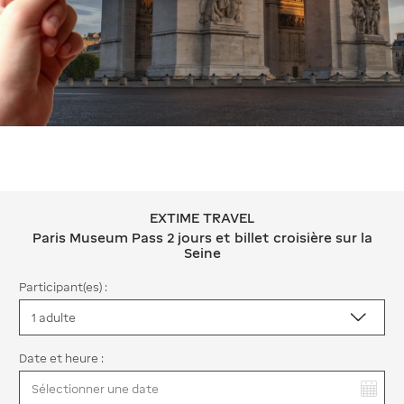
EXTIME TRAVEL
EXTIME TRAVEL Paris Museum Pass 2 jou
Paris Museum Pass 2 jours et billet croisière sur la
Seine
Participant(es) :
Date et heure :
Vous avez sélectionné :