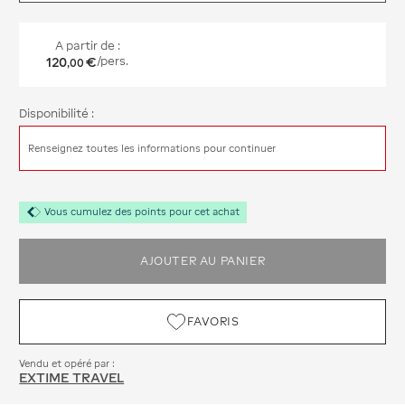
A partir de :
120
€
/pers.
,
00
Disponibilité :
Renseignez toutes les informations pour continuer
Vous cumulez des points pour cet achat
AJOUTER AU PANIER
FAVORIS
Vendu et opéré par :
EXTIME TRAVEL