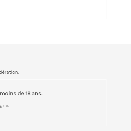
dération.
moins de 18 ans.
igne.