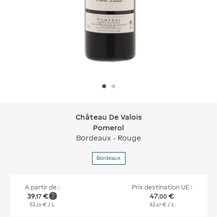
Château De Valois
Château De Valois Pomerol
Pomerol
Bordeaux - Rouge
Bordeaux
A partir de :
Prix destination UE :
39
€
47
€
,
17
,
00
52
€
/ L
62
€
/ L
,
23
,
67