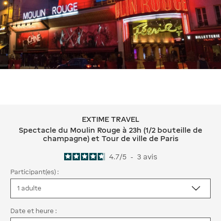
EXTIME TRAVEL
EXTIME TRAVEL Spectacle du Moulin Ro
Spectacle du Moulin Rouge à 23h (1/2 bouteille de
champagne) et Tour de ville de Paris
4.7
/
5
-
3
avis
Participant(es) :
Date et heure :