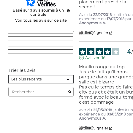
placement pres de la 
scene !
Basé sur
3
avis soumis à un
contrôle
Avis du
22/07/2018
, suite à u
expérience du
17/07/2018
par
Voir tous les avis sur ce site
Anonymous A.
5
étoiles
2
Utile
(0)
Signaler
4
étoiles
1
3
étoiles
0
4
2
étoiles
0
Avis vérifié
1
étoile
0
Moulin rouge au top

Trier les avis
Juste le fait qu’il nous 
parque dans une grande
salle est bizarre

Pas eu le temps de faire 
city bus et c’était un bus
fermé avec le beau temp
c’est dommage
Avis du
22/05/2018
, suite à u
expérience du
03/05/2018
par
Anonymous A.
Utile
(0)
Signaler