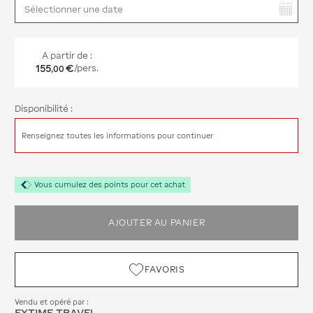
Vous avez sélectionné :
A partir de :
155
€
/pers.
,
00
Disponibilité :
Renseignez toutes les informations pour continuer
Vous cumulez des points pour cet achat
AJOUTER AU PANIER
FAVORIS
Vendu et opéré par :
EXTIME TRAVEL