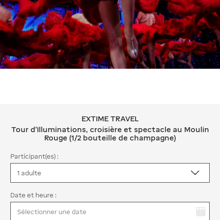
EXTIME TRAVEL
EXTIME TRAVEL Tour d'Illuminations, 
Tour d'Illuminations, croisière et spectacle au Moulin
Rouge (1/2 bouteille de champagne)
Participant(es) :
Date et heure :
Vous avez sélectionné :