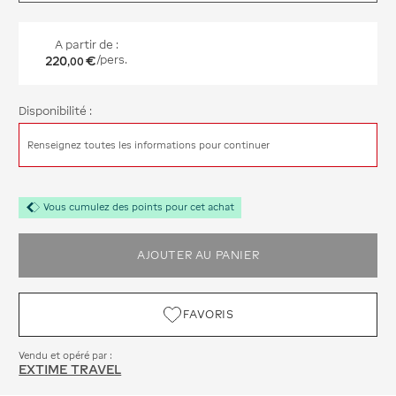
A partir de :
220
€
/pers.
,
00
Disponibilité :
Renseignez toutes les informations pour continuer
Vous cumulez des points pour cet achat
AJOUTER AU PANIER
FAVORIS
Vendu et opéré par :
EXTIME TRAVEL