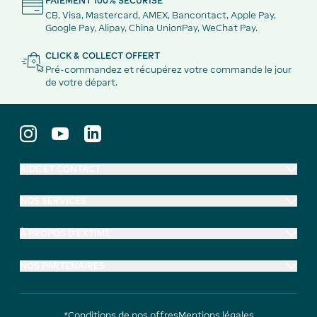
PAIEMENT 100% SÉCURISÉ
CB, Visa, Mastercard, AMEX, Bancontact, Apple Pay,
Google Pay, Alipay, China UnionPay, WeChat Pay.
CLICK & COLLECT OFFERT
Pré-commandez et récupérez votre commande le jour
de votre départ.
AIDE ET CONTACT
NOS SERVICES
À PROPOS D'EXTIME
NOS PARTENAIRES
*Conditions de nos offres
Mentions légales