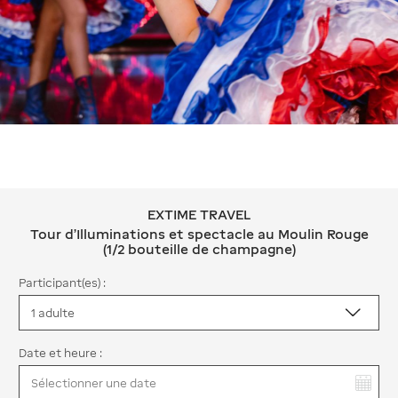
EXTIME TRAVEL
EXTIME TRAVEL Tour d'Illuminations 
Tour d'Illuminations et spectacle au Moulin Rouge
(1/2 bouteille de champagne)
Participant(es) :
Date et heure :
Vous avez sélectionné :