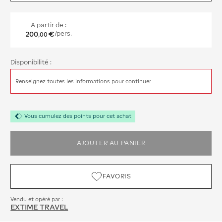
A partir de :
200
€
/pers.
,
00
Disponibilité :
Renseignez toutes les informations pour continuer
Vous cumulez des points pour cet achat
AJOUTER AU PANIER
FAVORIS
Vendu et opéré par :
EXTIME TRAVEL