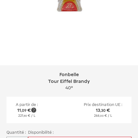
Fonbelle
Fonbelle Tour Eiffel Brandy
Tour Eiffel Brandy
40°
A partir de :
Prix destination UE :
11
€
13
€
,
09
,
30
221
€
/ L
266
€
/ L
,
80
,
00
Quantité :
Disponibilité :