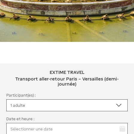
EXTIME TRAVEL
EXTIME TRAVEL Transport aller-retour
Transport aller-retour Paris – Versailles (demi-
journée)
Participant(es) :
Date et heure :
Vous avez sélectionné :