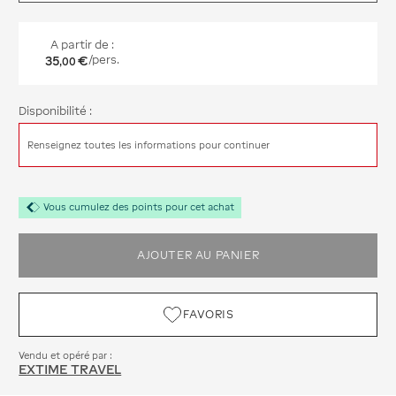
A partir de :
35
€
/pers.
,
00
Disponibilité :
Renseignez toutes les informations pour continuer
Vous cumulez des points pour cet achat
AJOUTER AU PANIER
FAVORIS
Vendu et opéré par :
EXTIME TRAVEL