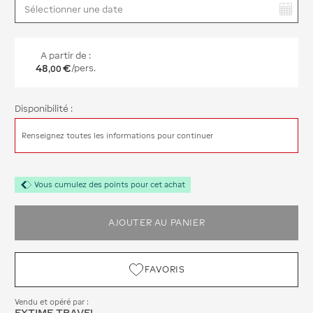
Vous avez sélectionné :
A partir de :
48
€
/pers.
,
00
Disponibilité :
Renseignez toutes les informations pour continuer
Vous cumulez des points pour cet achat
AJOUTER AU PANIER
FAVORIS
Vendu et opéré par :
EXTIME TRAVEL