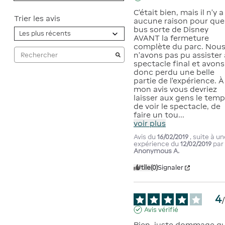
C’était bien, mais il n’y a 
Trier les avis
aucune raison pour que 
bus sorte de Disney 
AVANT la fermeture 
complète du parc. Nous
n’avons pas pu assister 
spectacle final et avons 
donc perdu une belle 
partie de l’expérience. À 
mon avis vous devriez 
laisser aux gens le temp
de voir le spectacle, de 
faire un tou
...
voir plus
Avis du
16/02/2019
, suite à u
expérience du
12/02/2019
par
Anonymous A.
Utile
(0)
Signaler
4
Avis vérifié
Bien, juste dommage qu