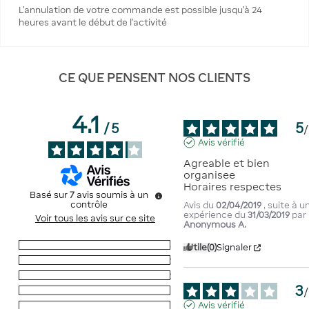
L’annulation de votre commande est possible jusqu’à 24
heures avant le début de l’activité
CE QUE PENSENT NOS CLIENTS
4.1
5
/
5
/
Avis vérifié
Agreable et bien 
organisee

Horaires respectes
Basé sur
7
avis soumis à un
contrôle
Avis du
02/04/2019
, suite à u
expérience du
31/03/2019
par
Voir tous les avis sur ce site
Anonymous A.
5
étoiles
3
Utile
(0)
Signaler
4
étoiles
2
3
étoiles
2
3
/
2
étoiles
0
Avis vérifié
1
étoile
0