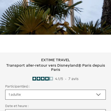
EXTIME TRAVEL
EXTIME TRAVEL Transport aller-retour
Transport aller-retour vers Disneyland® Paris depuis
Paris
4.1
/
5
-
7
avis
Participant(es) :
Date et heure :