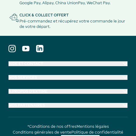
Google Pay, Alipay, China UnionPay, WeChat Pay.
CLICK & COLLECT OFFERT
Pré-commandez et récupérez votre commande le jour
de votre départ.
AIDE ET CONTACT
NOS SERVICES
À PROPOS D'EXTIME
NOS PARTENAIRES
*Conditions de nos offres
Mentions légales
Conditions générales de vente
Politique de confidentialité