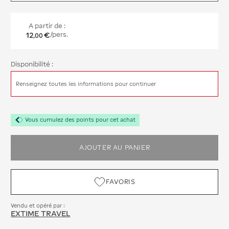
A partir de :
12
€
/pers.
,
00
Disponibilité :
Renseignez toutes les informations pour continuer
Vous cumulez des points pour cet achat
AJOUTER AU PANIER
FAVORIS
Vendu et opéré par :
EXTIME TRAVEL