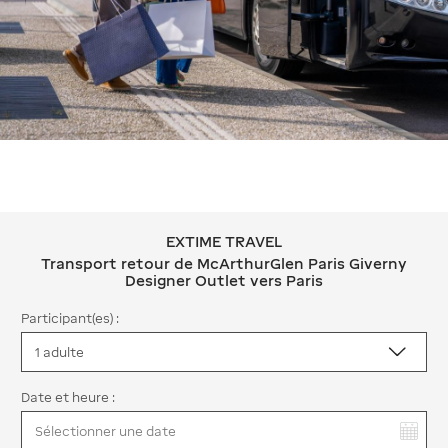
EXTIME TRAVEL
EXTIME TRAVEL Transport retour de M
Transport retour de McArthurGlen Paris Giverny
Designer Outlet vers Paris
Participant(es) :
Date et heure :
Vous avez sélectionné :