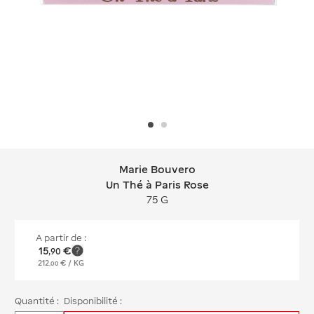
Marie Bouvero
Marie Bouvero Un Thé à Paris Rose
Un Thé à Paris Rose
75 G
A partir de :
15
€
,
90
212
€
/ KG
,
00
Quantité :
Disponibilité :