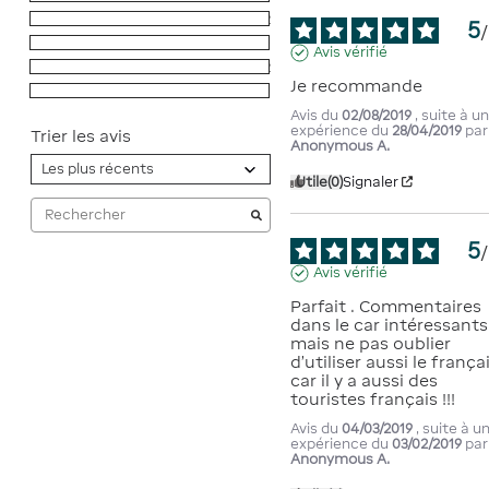
4
étoiles
2
5
/
3
étoiles
0
Avis vérifié
2
étoiles
2
Je recommande
1
étoile
0
Avis du
02/08/2019
, suite à u
expérience du
28/04/2019
par
Trier les avis
Anonymous A.
Utile
(0)
Signaler
5
/
Avis vérifié
Parfait . Commentaires 
dans le car intéressants 
mais ne pas oublier 
d'utiliser aussi le français
car il y a aussi des 
touristes français !!!
Avis du
04/03/2019
, suite à u
expérience du
03/02/2019
par
Anonymous A.