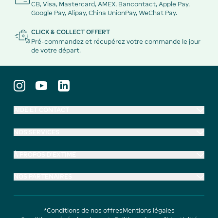
CB, Visa, Mastercard, AMEX, Bancontact, Apple Pay,
Google Pay, Alipay, China UnionPay, WeChat Pay.
CLICK & COLLECT OFFERT
Pré-commandez et récupérez votre commande le jour
de votre départ.
AIDE ET CONTACT
NOS SERVICES
À PROPOS D'EXTIME
NOS PARTENAIRES
*Conditions de nos offres
Mentions légales