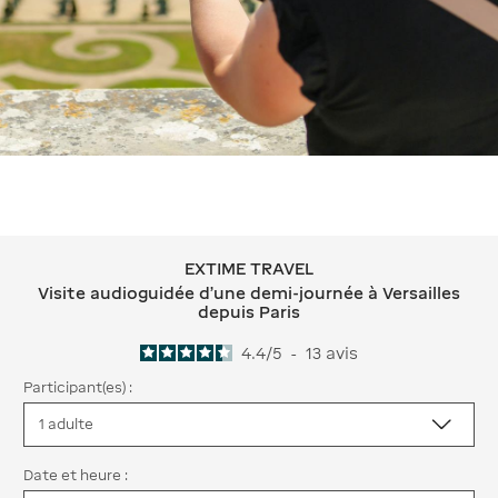
EXTIME TRAVEL
EXTIME TRAVEL Visite audioguidée d'
Visite audioguidée d'une demi-journée à Versailles
depuis Paris
4.4
/
5
-
13
avis
Participant(es) :
Date et heure :