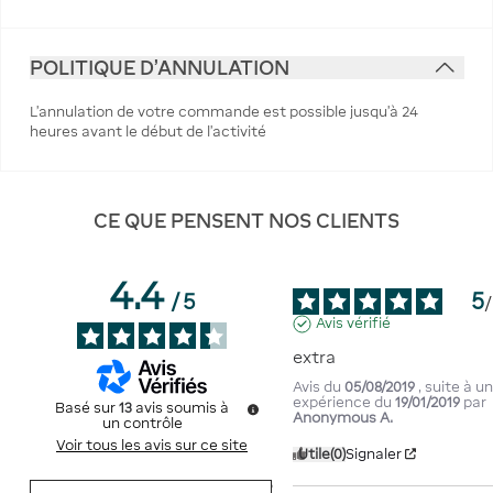
POLITIQUE D'ANNULATION
L’annulation de votre commande est possible jusqu’à 24
heures avant le début de l’activité
CE QUE PENSENT NOS CLIENTS
4.4
5
/
5
/
Avis vérifié
extra
Avis du
05/08/2019
, suite à u
expérience du
19/01/2019
par
Basé sur
13
avis soumis à
Anonymous A.
un contrôle
Voir tous les avis sur ce site
Utile
(0)
Signaler
5
étoiles
9