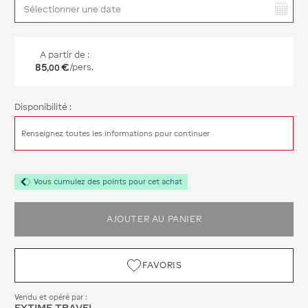
Vous avez sélectionné :
A partir de :
85
€
/pers.
,
00
Disponibilité :
Renseignez toutes les informations pour continuer
Vous cumulez des points pour cet achat
AJOUTER AU PANIER
FAVORIS
Vendu et opéré par :
EXTIME TRAVEL