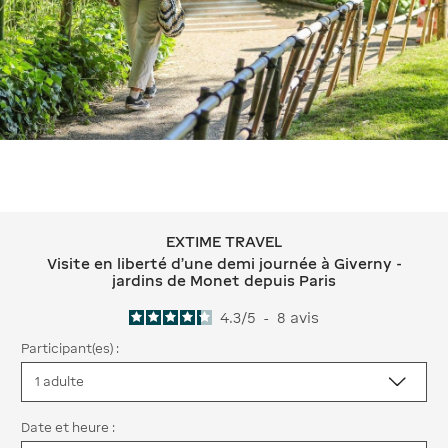
EXTIME TRAVEL
EXTIME TRAVEL Visite en liberté d’un
Visite en liberté d’une demi journée à Giverny -
jardins de Monet depuis Paris
4.3
/
5
-
8
avis
Participant(es) :
Date et heure :