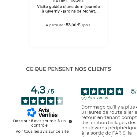
EXTIME TRAVEL
Visite guidée d’une demi journée
à Giverny - jardins de Monet
depuis Paris
53
€
,
00
A partir de :
/pers.
CE QUE PENSENT NOS CLIENTS
4.3
5
/
5
/
Avis vérifié
Dommage qu'il y a plus 
3 Heures de route aller e
retour en tenant compt
Basé sur
8
avis soumis à un
des embouteillages des 
contrôle
boulevards périphériques
Voir tous les avis sur ce site
à la sortie de PARIS, la 