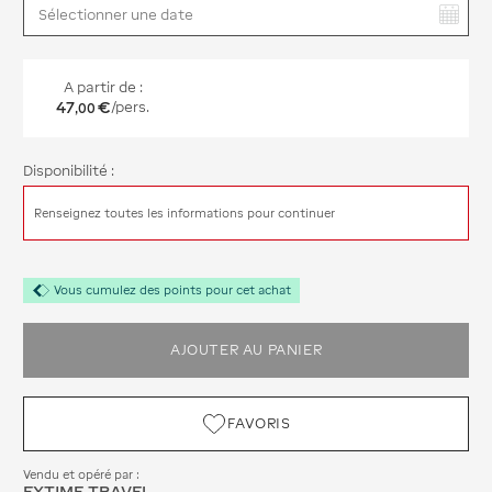
Vous avez sélectionné :
A partir de :
47
€
/pers.
,
00
Disponibilité :
Renseignez toutes les informations pour continuer
Vous cumulez des points pour cet achat
AJOUTER AU PANIER
FAVORIS
Vendu et opéré par :
EXTIME TRAVEL