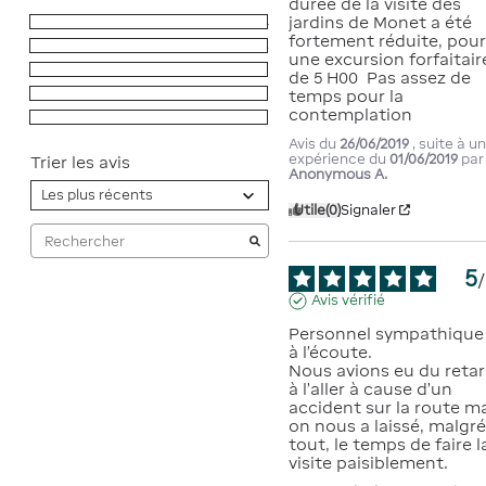
durée de la visite des 
jardins de Monet a été 
5
étoiles
4
fortement réduite, pour
4
étoiles
3
une excursion forfaitaire
3
étoiles
0
de 5 H00  Pas assez de 
2
étoiles
1
temps pour la 
contemplation
1
étoile
0
Avis du
26/06/2019
, suite à u
expérience du
01/06/2019
par
Trier les avis
Anonymous A.
Utile
(0)
Signaler
5
/
Avis vérifié
Personnel sympathique 
à l’écoute.

Nous avions eu du retar
à l'aller à cause d'un 
accident sur la route ma
on nous a laissé, malgré
tout, le temps de faire la
visite paisiblement.