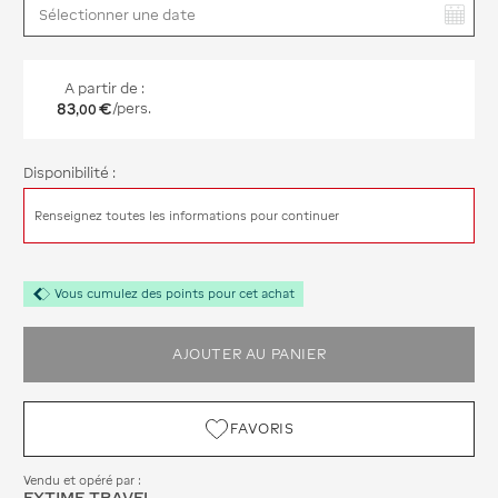
Vous avez sélectionné :
A partir de :
83
€
/pers.
,
00
Disponibilité :
Renseignez toutes les informations pour continuer
Vous cumulez des points pour cet achat
AJOUTER AU PANIER
FAVORIS
Vendu et opéré par :
EXTIME TRAVEL