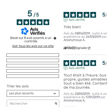
5
5
/
5
/
Avis vérifié
Très bien!
Avis du
08/06/2019
, suite à u
expérience du
24/03/2019
par
Basé sur
5
avis soumis à un
Anonymous A.
contrôle
Voir tous les avis sur ce site
Utile
(0)
Signaler
5
étoiles
5
4
étoiles
0
5
/
3
étoiles
0
Avis vérifié
2
étoiles
0
Tout était à l'heure, bus 
1
étoile
0
propre, guides aimables,
tout a bien été. Content
Trier les avis
de ma journée.
Avis du
23/05/2019
, suite à u
expérience du
17/01/2019
par
Anonymous A.