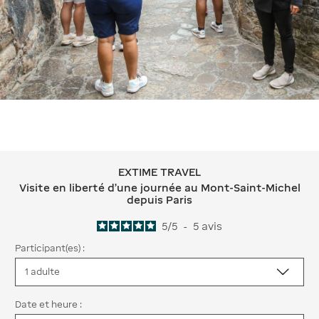
EXTIME TRAVEL
EXTIME TRAVEL Visite en liberté d'un
Visite en liberté d'une journée au Mont-Saint-Michel
depuis Paris
5
/
5
-
5
avis
Participant(es) :
Date et heure :