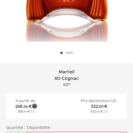
Martell
Martell XO Cognac
XO Cognac
40°
A partir de :
Prix destination UE :
268
€
322
€
,
34
,
00
268
€
/ L
322
€
/ L
,
34
,
00
Quantité :
Disponibilité :